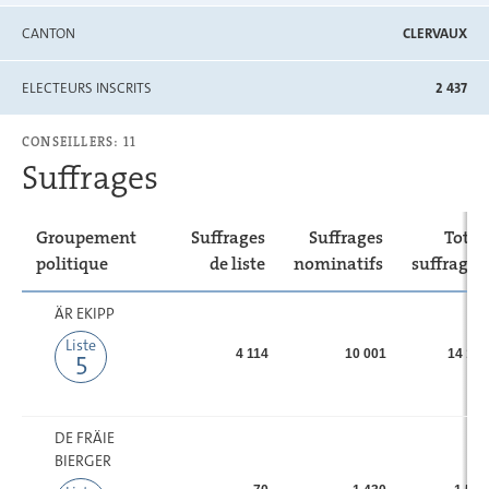
CANTON
CLERVAUX
ELECTEURS INSCRITS
2 437
CONSEILLERS: 11
Suffrages
Groupement
Suffrages
Suffrages
Total
politique
de liste
nominatifs
suffrages
ÄR EKIPP
Liste
4 114
10 001
14 115
5
DE FRÄIE
BIERGER