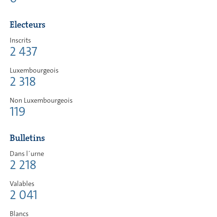
Electeurs
Inscrits
2 437
Luxembourgeois
2 318
Non Luxembourgeois
119
Bulletins
Dans l´urne
2 218
Valables
2 041
Blancs