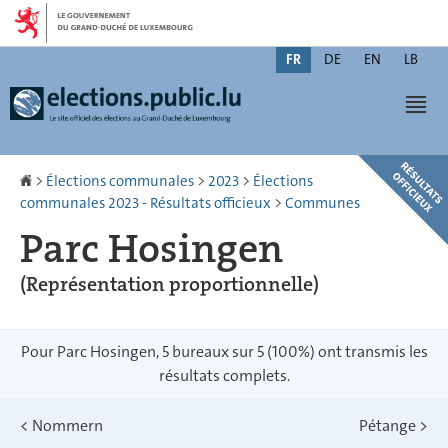
Aller
Aller
à
au
Changer
la
contenu
FR
DE
EN
LB
de
navigation
Men
langue
Accueil
>
Élections communales
>
2023
>
Élections
communales 2023 - Résultats officieux
>
Communes
Parc Hosingen
(Représentation proportionnelle)
Pour Parc Hosingen, 5 bureaux sur 5 (100%) ont transmis les
résultats complets.
<
Nommern
Pétange
>