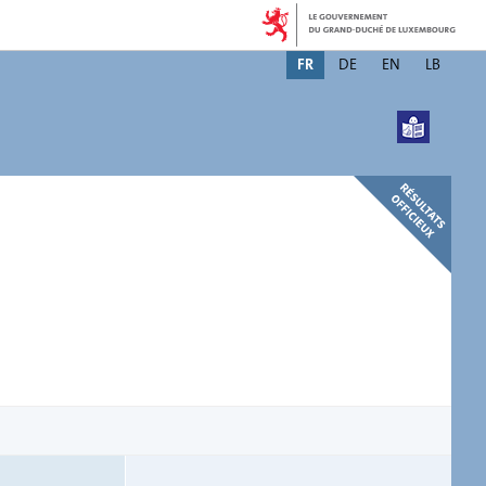
Changer
FR
DE
EN
LB
de
langue