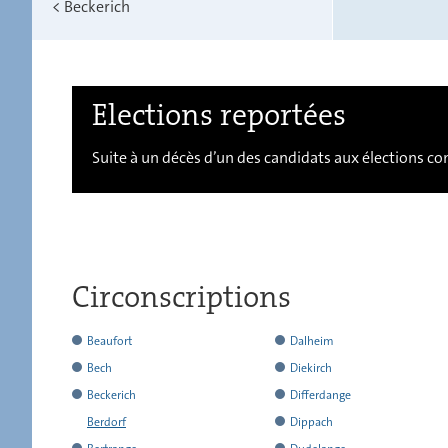
<
Beckerich
Elections reportées
Suite à un décès d’un des candidats aux élections 
Circonscriptions
a
Beaufort
Dalheim
rendu
a
a
Bech
Diekirch
l
rendu
rendu
a
a
Beckerich
Differdange
´ensemble
l
l
rendu
rendu
a
a
Berdorf
Dippach
de
´ensemble
´ensemble
l
l
rendu
rendu
n
a