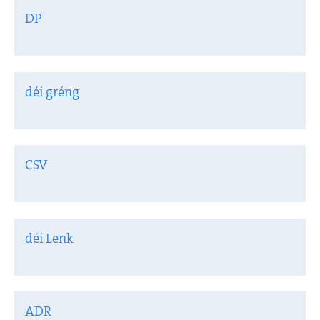
DP
déi gréng
CSV
déi Lenk
ADR