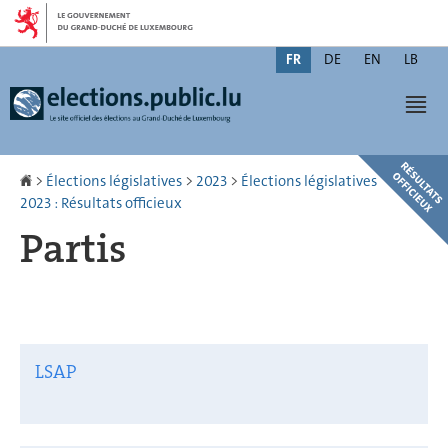
Aller
Aller
à
au
Changer
la
contenu
FR
DE
EN
LB
de
navigation
Men
langue
Accueil
>
Élections législatives
>
2023
>
Élections législatives
2023 : Résultats officieux
Partis
LSAP