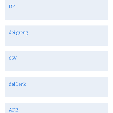
DP
déi gréng
CSV
déi Lenk
ADR