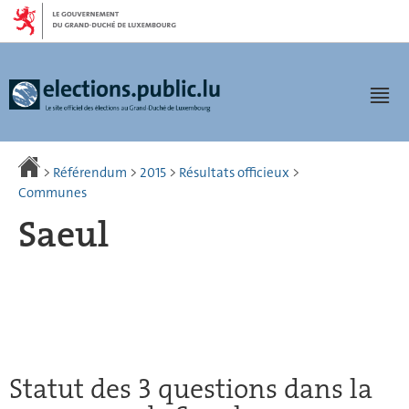
Aller
Aller
à
au
la
contenu
navigation
Men
>
Référendum
>
2015
>
Résultats officieux
>
Communes
Saeul
Statut des 3 questions dans la