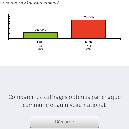
membre du Gouvernement?
75,39%
24,61%
OUI
NON
96
294
voix
voix
Question
Nombre
Pourcentage
Pourcentage
de voix
de Oui
de Non
positive
Approuvez-vous
18.82%
74
81.18%
l’idée que les
Comparer les suffrages obtenus par chaque
Luxembourgeois
âgés entre seize
commune et au niveau national.
et dix-huit ans
aient le droit de
s’inscrire de
Démarrer
manière
facultative sur