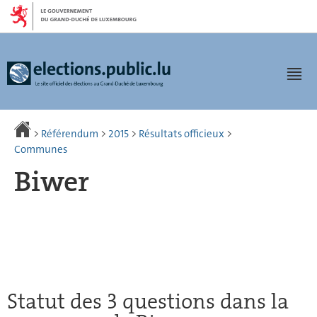
Aller
Aller
à
au
la
contenu
navigation
Men
>
Référendum
>
2015
>
Résultats officieux
>
Communes
Biwer
Statut des 3 questions dans la