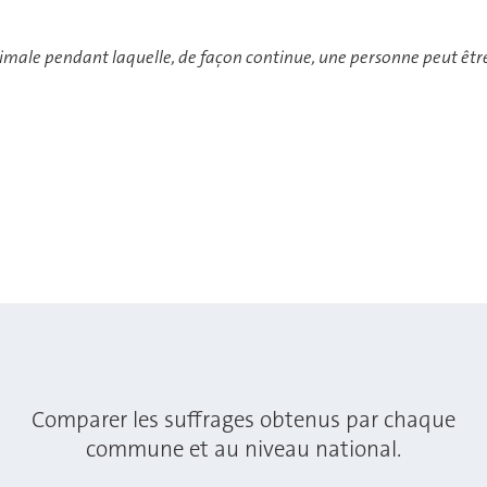
aximale pendant laquelle, de façon continue, une personne peut ê
mbre
Nombre
e voix
de voix
sitive
négative
80.61%
665
Comparer les suffrages obtenus par chaque
commune et au niveau national.