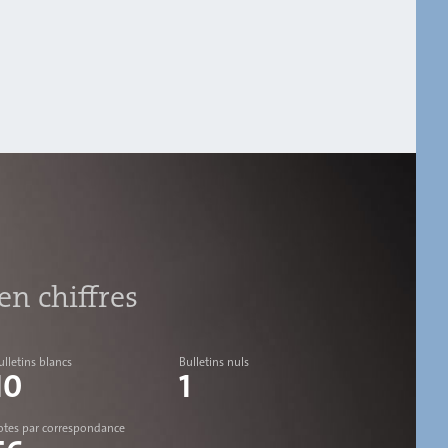
n chiffres
ulletins blancs
Bulletins nuls
10
1
otes par correspondance