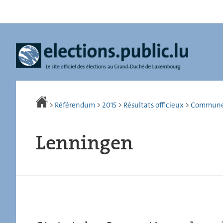
Aller
Aller
à
au
la
contenu
navigation
>
Référendum
>
2015
>
Résultats officieux
>
Commun
Lenningen