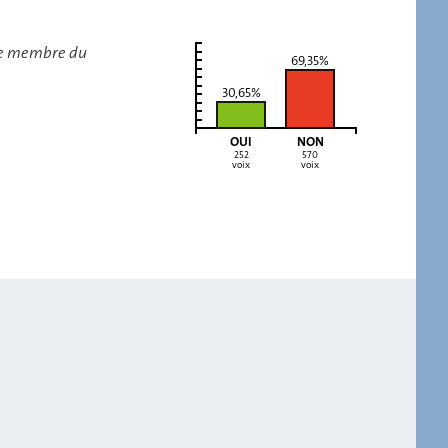
tre membre du
69,35%
30,65%
OUI
NON
252
570
voix
voix