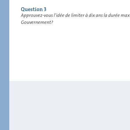
Question 3
Approuvez-vous l’idée de limiter à dix ans la durée m
Gouvernement?
Question
No
Pourcentage
Pourcentage
d
de Oui
de Non
po
Approuvez-vous
19.39%
160
l’idée que les
Luxembourgeois
âgés entre seize
et dix-huit ans
aient le droit de
s’inscrire de
manière
facultative sur