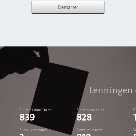
Démarrer
79.37%
654
Lenningen e
Bulletins dans l'urne
Bulletins valables
B
839
828
Bureaux terminés
Electeurs inscrits
V