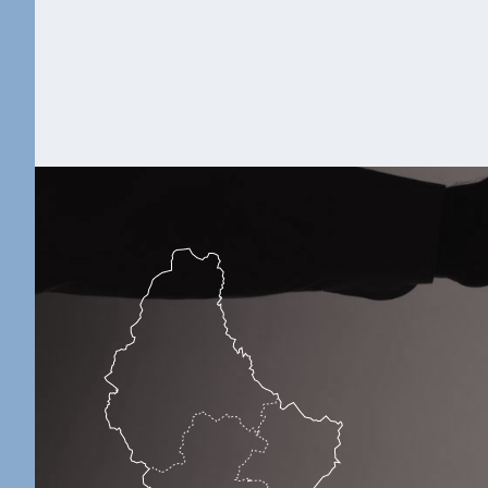
les listes
électorales en
vue de participer
comme
électeurs aux
élections pour la
Chambre des
Députés, aux
élections
européennes et
communales
ainsi qu’aux
référendums?
Approuvez-vous
20.63%
170
l’idée que les
résidents non
luxembourgeois
aient le droit de
s’inscrire de
manière
facultative sur
les listes
électorales en
vue de participer