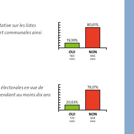
tive sur les listes
80,61%
 et communales ainsi
19,39%
OUI
NON
160
665
voix
voix
 électorales en vue de
79,37%
 pendant au moins dix ans
20,63%
OUI
NON
170
654
voix
voix