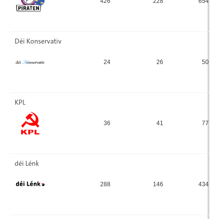
426
228
654
Déi Konservativ
24
26
50
KPL
36
41
77
déi Lénk
288
146
434