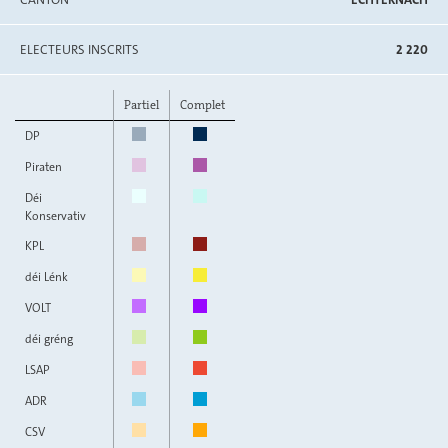
ELECTEURS INSCRITS
2 220
Partiel
Complet
DP
Piraten
Déi
Konservativ
KPL
déi Lénk
VOLT
déi gréng
LSAP
ADR
CSV