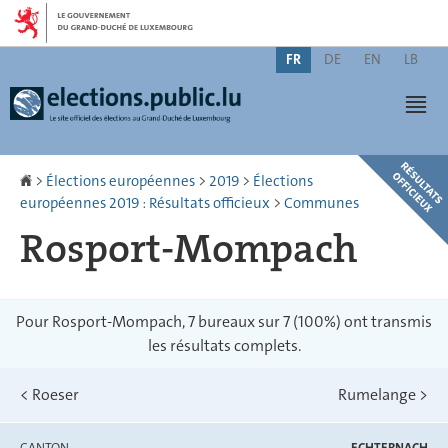
Aller
Aller
à
au
Changer
la
contenu
FR
DE
EN
LB
de
navigation
Men
langue
Accueil
>
Élections européennes
>
2019
>
Élections
européennes 2019 : Résultats officieux
>
Communes
Rosport-Mompach
Pour Rosport-Mompach, 7 bureaux sur 7 (100%) ont transmis
les résultats complets.
<
Roeser
Rumelange
>
CANTON
ECHTERNACH