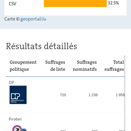
32.5%
CSV
déi gréng
17,37
-
Carte ©
geoportail.lu
LSAP
7,89
-
ADR
10,95
-
CSV
32,5
-
Résultats détaillés
Groupement
Suffrages
Suffrages
Total
politique
de liste
nominatifs
suffrages
DP
720
1 238
1 958
Piraten