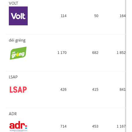
VOLT
114
50
164
déi gréng
1 170
682
1 852
LSAP
426
415
841
ADR
714
453
1 167