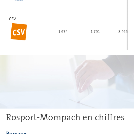
CSV
1 674
1 791
3 465
Rosport-Mompach en chiffres
Bureaux