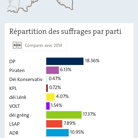
Répartition des suffrages par parti
Comparer avec 2014
18.36%
DP
2019
2014
6.13%
Piraten
DP
18,36
-
0.47%
Déi Konservativ
Piraten
0.72%
6,13
-
KPL
4.07%
déi Lénk
Déi
0,47
-
Konservativ
1.54%
VOLT
17.37%
KPL
déi gréng
0,72
-
7.89%
LSAP
déi Lénk
4,07
-
10.95%
ADR
VOLT
1,54
-