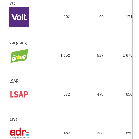
VOLT
102
69
171
déi gréng
1 152
527
1 679
LSAP
372
478
850
ADR
462
388
850