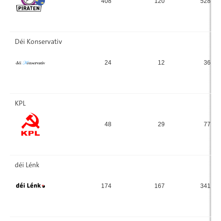
408
120
528
Déi Konservativ
24
12
36
KPL
48
29
77
déi Lénk
174
167
341