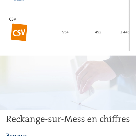
CSV
954
492
1 446
Reckange-sur-Mess en chiffres
Bureaux