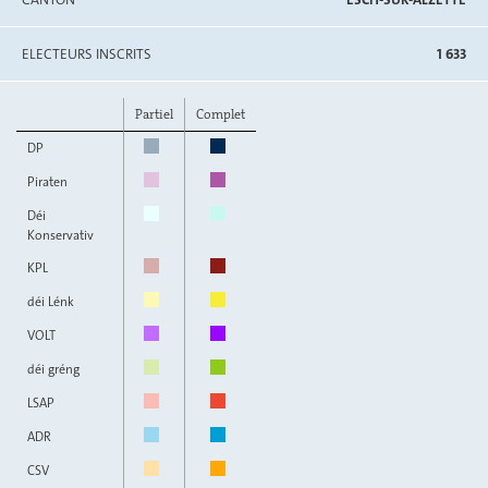
ELECTEURS INSCRITS
1 633
Partiel
Complet
DP
Piraten
Déi
Konservativ
KPL
déi Lénk
VOLT
déi gréng
LSAP
ADR
CSV