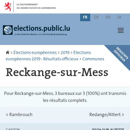
Aller
Aller
à
au
Changer
la
contenu
FR
DE
EN
LB
de
navigation
Men
langue
Accueil
>
Élections européennes
>
2019
>
Élections
européennes 2019 : Résultats officieux
>
Communes
Reckange-sur-Mess
Pour Reckange-sur-Mess, 3 bureaux sur 3 (100%) ont transmis
les résultats complets.
<
Rambrouch
Redange/Attert
>
CANTON
ESCH-SUR-ALZETTE