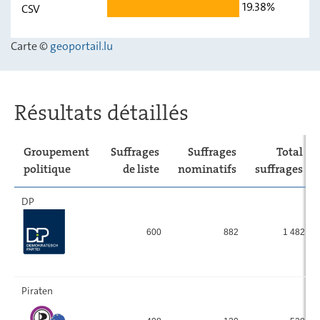
19.38%
CSV
déi gréng
22,51
-
Carte ©
geoportail.lu
LSAP
11,39
-
ADR
11,39
-
CSV
19,38
-
Résultats détaillés
Groupement
Suffrages
Suffrages
Total
politique
de liste
nominatifs
suffrages
DP
600
882
1 482
Piraten