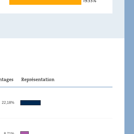
19.33%
20,75
-
7
-
13,77
-
19,33
-
ntages
Représentation
22,18%
8,71%