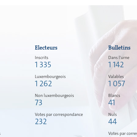
Electeurs
Bulletins
Inscrits
Dans l'urne
1 335
1 142
Luxembourgeois
Valables
1 262
1 057
Non luxembourgeois
Blancs
73
41
Votes par correspondance
Nuls
232
44
s
Votes par corr