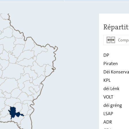
Répartit
Compa
DP
Piraten
DP
Déi Konserva
Piraten
KPL
déi Lénk
Déi
Konservativ
VOLT
KPL
déi gréng
LSAP
déi Lénk
ADR
VOLT