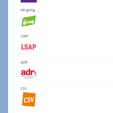
déi gréng
LSAP
ADR
CSV