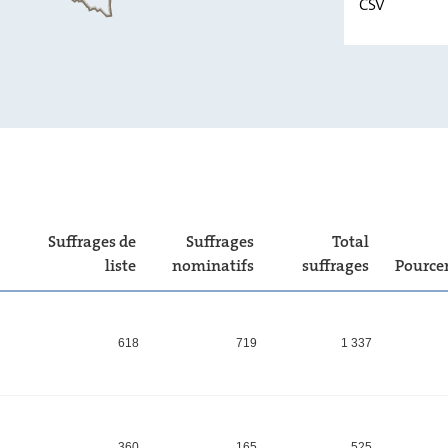
CSV
déi gréng
LSAP
ADR
CSV
Suffrages de
Suffrages
Total
liste
nominatifs
suffrages
Pource
618
719
1 337
360
165
525