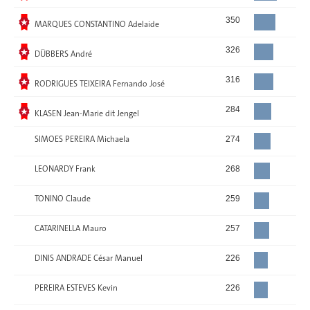
Gewählt
350
MARQUES CONSTANTINO Adelaide
Gewählt
326
DÜBBERS André
Gewählt
316
RODRIGUES TEIXEIRA Fernando José
Gewählt
284
KLASEN Jean-Marie dit Jengel
SIMOES PEREIRA Michaela
274
LEONARDY Frank
268
TONINO Claude
259
CATARINELLA Mauro
257
DINIS ANDRADE César Manuel
226
PEREIRA ESTEVES Kevin
226