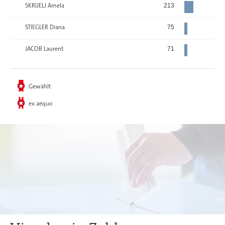
SKRIJELJ Amela
213
STIEGLER Diana
75
JACOB Laurent
71
Gewählt
ex aequo