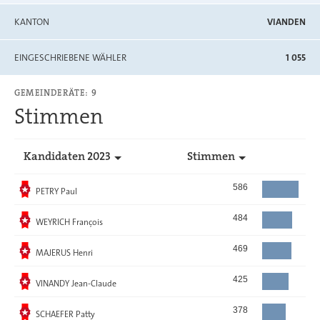
KANTON
VIANDEN
EINGESCHRIEBENE WÄHLER
1 055
GEMEINDERÄTE: 9
Stimmen
Kandidaten 2023
Stimmen
Gewählt
586
PETRY Paul
Gewählt
484
WEYRICH François
Gewählt
469
MAJERUS Henri
Gewählt
425
VINANDY Jean-Claude
Gewählt
378
SCHAEFER Patty