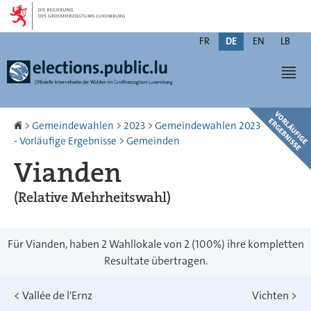
Zur
Zum
Navigation
Inhalt
Changer
FR
DE
EN
LB
de
Men
langue
Startseite
>
Gemeindewahlen
>
2023
>
Gemeindewahlen 2023
- Vorläufige Ergebnisse
>
Gemeinden
Vianden
(Relative Mehrheitswahl)
Für Vianden, haben 2 Wahllokale von 2 (100%) ihre kompletten
Resultate übertragen.
<
Vallée de l'Ernz
Vichten
>