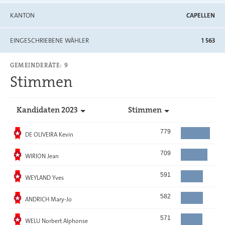
KANTON
CAPELLEN
EINGESCHRIEBENE WÄHLER
1 563
GEMEINDERÄTE: 9
Stimmen
Kandidaten 2023
Stimmen
Gewählt
779
DE OLIVEIRA Kevin
Gewählt
709
WIRION Jean
Gewählt
591
WEYLAND Yves
Gewählt
582
ANDRICH Mary-Jo
Gewählt
571
WELU Norbert Alphonse