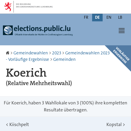
Zur
Zum
Navigation
Inhalt
Changer
FR
DE
EN
LB
de
Men
langue
Startseite
>
Gemeindewahlen
>
2023
>
Gemeindewahlen 2023
- Vorläufige Ergebnisse
>
Gemeinden
Koerich
(Relative Mehrheitswahl)
Für Koerich, haben 3 Wahllokale von 3 (100%) ihre kompletten
Resultate übertragen.
<
Kiischpelt
Kopstal
>