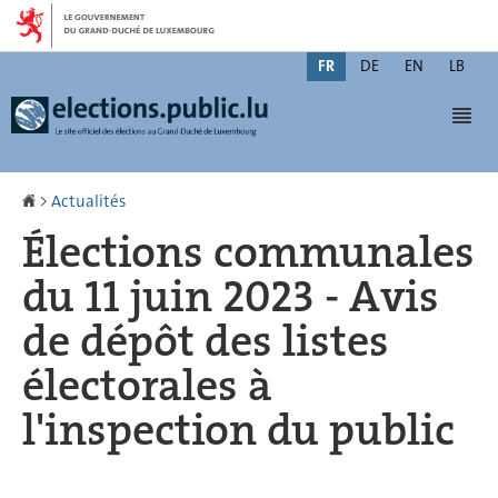
Aller
Aller
à
au
Changer
la
contenu
FR
DE
EN
LB
de
navigation
Men
langue
Accueil
>
Actualités
Élections communales
du 11 juin 2023 - Avis
de dépôt des listes
électorales à
l'inspection du public