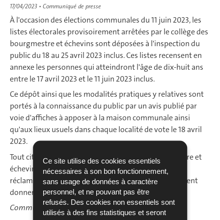
17/04/2023
• Communiqué de presse
À l'occasion des élections communales du 11 juin 2023, les
listes électorales provisoirement arrêtées par le collège des
bourgmestre et échevins sont déposées à l'inspection du
public du 18 au 25 avril 2023 inclus. Ces listes recensent en
annexe les personnes qui atteindront l'âge de dix-huit ans
entre le 17 avril 2023 et le 11 juin 2023 inclus.
Ce dépôt ainsi que les modalités pratiques y relatives sont
portés à la connaissance du public par un avis publié par
voie d'affiches à apposer à la maison communale ainsi
qu'aux lieux usuels dans chaque localité de vote le 18 avril
2023.
Tout citoyen peut adresser au collège des bourgmestre et
Ce site utilise des cookies essentiels
échevins, séparément pour chaque électeur, toutes
nécessaires à son bon fonctionnement,
réclamations auxquelles les listes électorales pourraient
sans usage de données à caractère
donner lieu jusqu'au 25 avril 2023.
personnel, et ne pouvant pas être
refusés. Des cookies non essentiels sont
Communiqué par le ministère de l'Intérieur
utilisés à des fins statistiques et seront