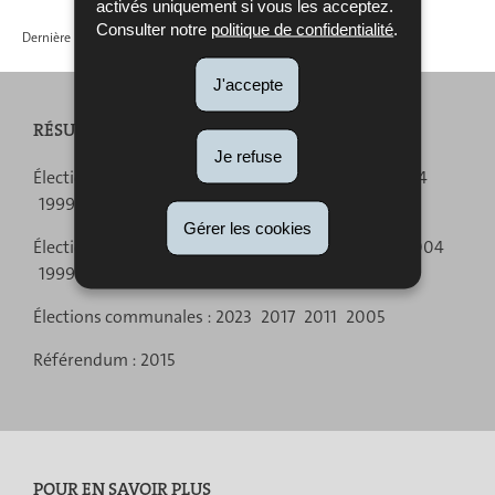
activés uniquement si vous les acceptez.
Consulter notre
politique de confidentialité
.
Dernière mise à jour
17/04/2023
J'accepte
RÉSULTATS DES ÉLECTIONS
Je refuse
Menu
Élections législatives :
2023
2018
2013
2009
2004
1999
1994
de
Gérer les cookies
Élections européennes :
2024
2019
2014
2009
2004
navigation
1999
1994
Élections communales :
2023
2017
2011
2005
Référendum :
2015
POUR EN SAVOIR PLUS