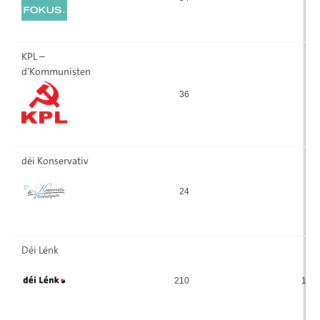
KPL –
d’Kommunisten
36
9
déi Konservativ
24
11
Déi Lénk
210
101