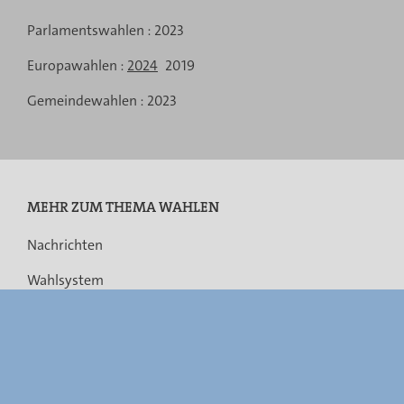
Menu
Parlamentswahlen :
2023
de
Europawahlen :
2024
2019
navigation
Gemeindewahlen :
2023
MEHR ZUM THEMA WAHLEN
Nachrichten
Wahlsystem
Rechtsvorschriften
Gemeindefusionen
Barrierefreiheit