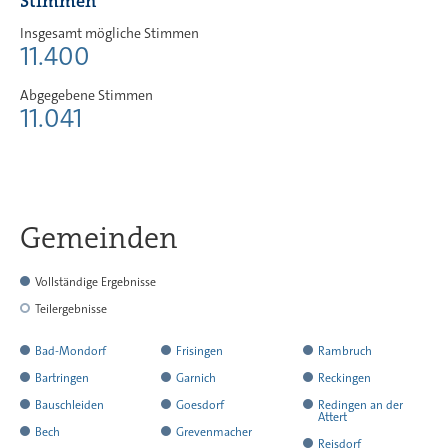
Stimmen
Insgesamt mögliche Stimmen
11.400
Abgegebene Stimmen
11.041
Gemeinden
Vollständige Ergebnisse
Teilergebnisse
hat
Bad-Mondorf
Frisingen
Rambruch
alle
hat
hat
hat
Bartringen
Garnich
Reckingen
Ergebnisse
alle
alle
alle
hat
hat
hat
Bauschleiden
Goesdorf
Redingen an der
Attert
mitgeteilt
Ergebnisse
Ergebnisse
Ergebnisse
alle
alle
alle
hat
hat
Bech
Grevenmacher
hat
Reisdorf