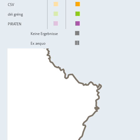
CSV
déi gréng
PIRATEN
Keine Ergebnisse
Ex aequo