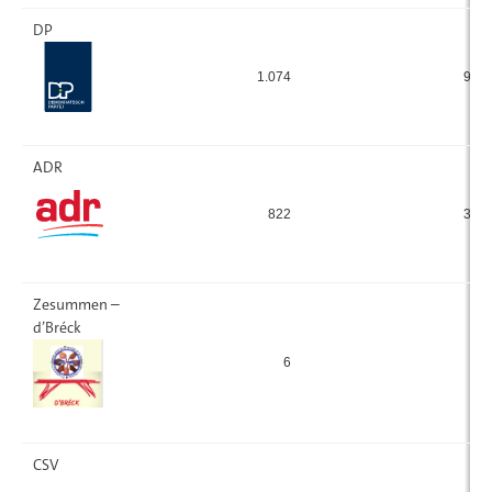
DP
1.074
974
ADR
822
319
Zesummen –
d’Bréck
6
15
CSV