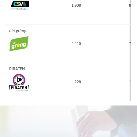
1.908
986
déi gréng
1.110
717
PIRATEN
228
123