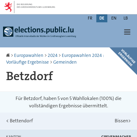
Zur
Zum
Navigation
Inhalt
Changer
FR
DE
EN
LB
de
Men
langue
Startseite
>
Europawahlen
>
2024
>
Europawahlen 2024 :
Vorläufige Ergebnisse
>
Gemeinden
Betzdorf
Für Betzdorf, haben 5 von 5 Wahllokalen (100%) die
vollständigen Ergebnisse übermittelt.
<
Bettendorf
Bissen
>
KANTON
GREVENMACHER