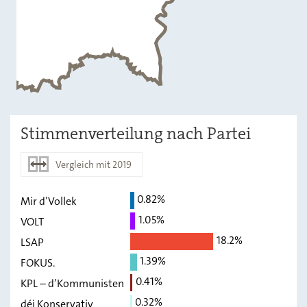
Stimmenverteilung nach Partei
Vergleich mit 2019
0.82%
Mir d’Vollek
2024
2019
1.05%
VOLT
Mir d’Vollek
0,82
-
18.2%
LSAP
VOLT
1,05
-
1.39%
FOKUS.
0.41%
LSAP
18,2
-
KPL – d’Kommunisten
0.32%
déi Konservativ
FOKUS.
1,39
-