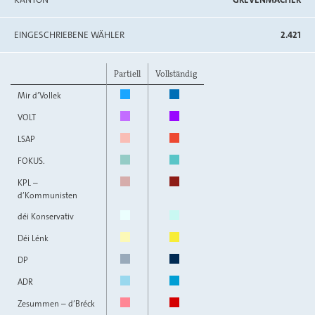
EINGESCHRIEBENE WÄHLER
2.421
Partiell
Vollständig
Mir d’Vollek
VOLT
LSAP
FOKUS.
KPL –
d’Kommunisten
déi Konservativ
Déi Lénk
DP
ADR
Zesummen – d’Bréck