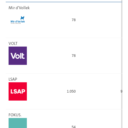
Mir d’Vollek
78
12
VOLT
78
38
LSAP
1.050
959
FOKUS.
54
99