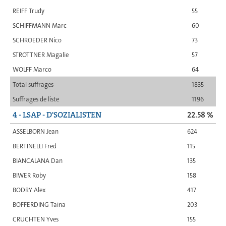
REIFF Trudy
55
SCHIFFMANN Marc
60
SCHROEDER Nico
73
STROTTNER Magalie
57
WOLFF Marco
64
Total suffrages
1835
Suffrages de liste
1196
4 - LSAP - D'SOZIALISTEN
22.58 %
ASSELBORN Jean
624
BERTINELLI Fred
115
BIANCALANA Dan
135
BIWER Roby
158
BODRY Alex
417
BOFFERDING Taina
203
CRUCHTEN Yves
155