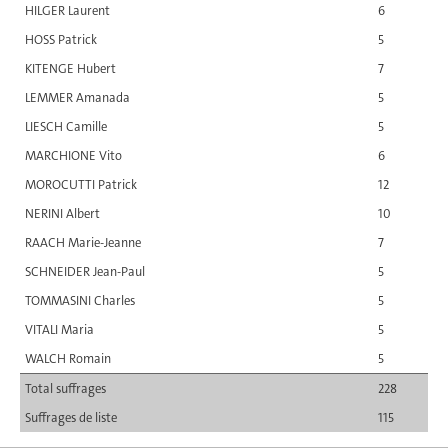
HILGER Laurent
6
HOSS Patrick
5
KITENGE Hubert
7
LEMMER Amanada
5
LIESCH Camille
5
MARCHIONE Vito
6
MOROCUTTI Patrick
12
NERINI Albert
10
RAACH Marie-Jeanne
7
SCHNEIDER Jean-Paul
5
TOMMASINI Charles
5
VITALI Maria
5
WALCH Romain
5
Total suffrages
228
Suffrages de liste
115