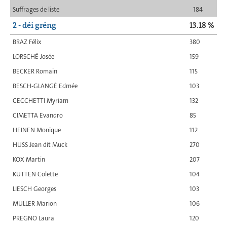
Suffrages de liste
184
2 - déi gréng
13.18 %
BRAZ Félix
380
LORSCHÉ Josée
159
BECKER Romain
115
BESCH-GLANGÉ Edmée
103
CECCHETTI Myriam
132
CIMETTA Evandro
85
HEINEN Monique
112
HUSS Jean dit Muck
270
KOX Martin
207
KUTTEN Colette
104
LIESCH Georges
103
MULLER Marion
106
PREGNO Laura
120