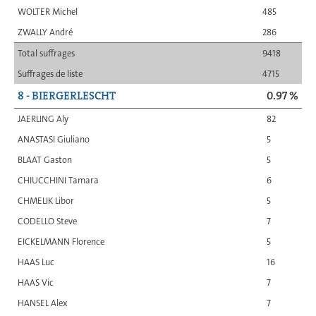
WOLTER Michel
485
ZWALLY André
286
Total suffrages
9418
Suffrages de liste
4715
8 - BIERGERLESCHT
0.97 %
JAERLING Aly
82
ANASTASI Giuliano
5
BLAAT Gaston
5
CHIUCCHINI Tamara
6
CHMELIK Libor
5
CODELLO Steve
7
EICKELMANN Florence
5
HAAS Luc
16
HAAS Vic
7
HANSEL Alex
7