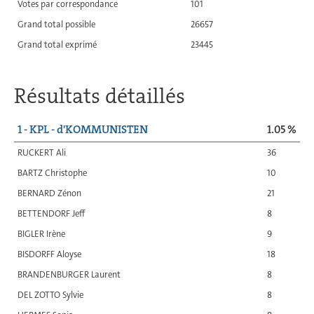
Votes par correspondance
101
Grand total possible
26657
Grand total exprimé
23445
Résultats détaillés
1 - KPL - d'KOMMUNISTEN
1.05 %
RUCKERT Ali
36
BARTZ Christophe
10
BERNARD Zénon
21
BETTENDORF Jeff
8
BIGLER Irène
9
BISDORFF Aloyse
18
BRANDENBURGER Laurent
8
DEL ZOTTO Sylvie
8