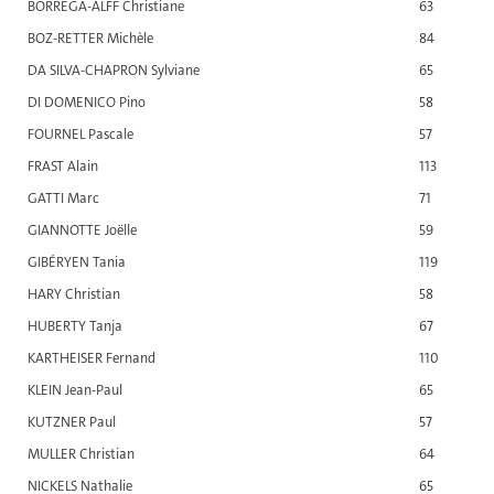
BORREGA-ALFF Christiane
63
BOZ-RETTER Michèle
84
DA SILVA-CHAPRON Sylviane
65
DI DOMENICO Pino
58
FOURNEL Pascale
57
FRAST Alain
113
GATTI Marc
71
GIANNOTTE Joëlle
59
GIBÉRYEN Tania
119
HARY Christian
58
HUBERTY Tanja
67
KARTHEISER Fernand
110
KLEIN Jean-Paul
65
KUTZNER Paul
57
MULLER Christian
64
NICKELS Nathalie
65