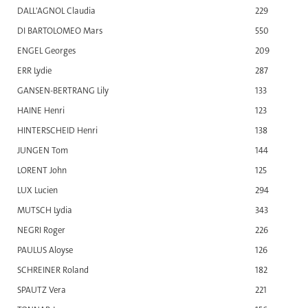
DALL'AGNOL Claudia
229
DI BARTOLOMEO Mars
550
ENGEL Georges
209
ERR Lydie
287
GANSEN-BERTRANG Lily
133
HAINE Henri
123
HINTERSCHEID Henri
138
JUNGEN Tom
144
LORENT John
125
LUX Lucien
294
MUTSCH Lydia
343
NEGRI Roger
226
PAULUS Aloyse
126
SCHREINER Roland
182
SPAUTZ Vera
221