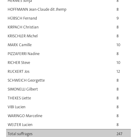
HERMES Sonja
8
HOFFMANN Jean-Claude dit Jhemp
8
HÜBSCH Fernand
9
KIRPACH Christian
8
KRISCHLER Michel
8
MARX Camille
10
PIZZAFERRI Nadine
8
RICHER Steve
10
RUCKERT Jos
12
SCHWEICH Georgette
8
SIMONELLI Gilbert
8
THEKES Liette
8
VIBI Lucien
8
WARINGO Marceline
8
WELTER Lucien
8
Total suffrages
247