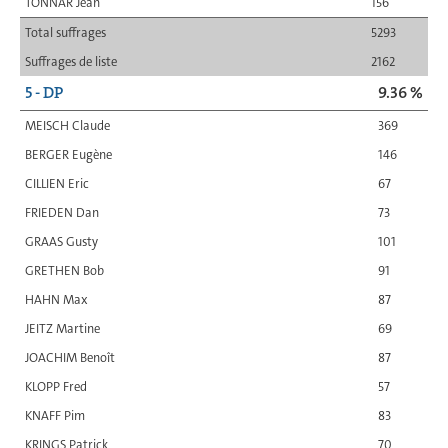
TONNAR Jean
156
Total suffrages
5293
Suffrages de liste
2162
5 - DP
9.36 %
MEISCH Claude
369
BERGER Eugène
146
CILLIEN Eric
67
FRIEDEN Dan
73
GRAAS Gusty
101
GRETHEN Bob
91
HAHN Max
87
JEITZ Martine
69
JOACHIM Benoît
87
KLOPP Fred
57
KNAFF Pim
83
KRINGS Patrick
70