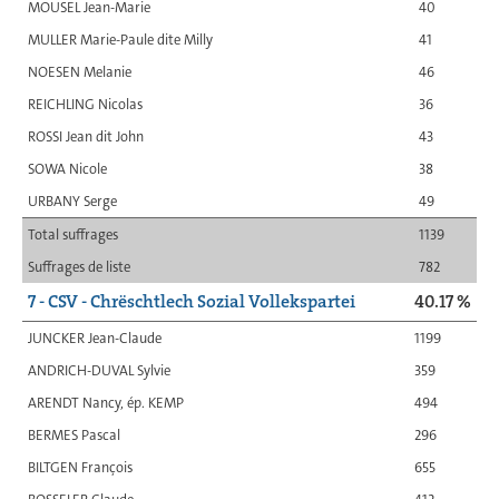
MOUSEL Jean-Marie
40
MULLER Marie-Paule dite Milly
41
NOESEN Melanie
46
REICHLING Nicolas
36
ROSSI Jean dit John
43
SOWA Nicole
38
URBANY Serge
49
Total suffrages
1139
Suffrages de liste
782
7 - CSV - Chrëschtlech Sozial Vollekspartei
40.17 %
JUNCKER Jean-Claude
1199
ANDRICH-DUVAL Sylvie
359
ARENDT Nancy, ép. KEMP
494
BERMES Pascal
296
BILTGEN François
655