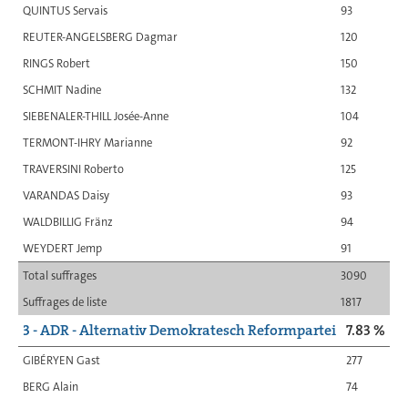
QUINTUS Servais
93
REUTER-ANGELSBERG Dagmar
120
RINGS Robert
150
SCHMIT Nadine
132
SIEBENALER-THILL Josée-Anne
104
TERMONT-IHRY Marianne
92
TRAVERSINI Roberto
125
VARANDAS Daisy
93
WALDBILLIG Fränz
94
WEYDERT Jemp
91
Total suffrages
3090
Suffrages de liste
1817
3 - ADR - Alternativ Demokratesch Reformpartei
7.83 %
GIBÉRYEN Gast
277
BERG Alain
74