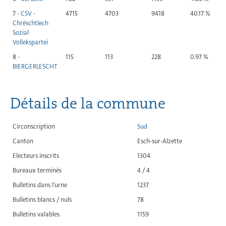
7 -
CSV -
4715
4703
9418
40.17 %
Chrëschtlech
Sozial
Vollekspartei
8 -
115
113
228
0.97 %
BIERGERLESCHT
Détails de la commune
Circonscription
Sud
Canton
Esch-sur-Alzette
Electeurs inscrits
1304
Bureaux terminés
4 / 4
Bulletins dans l'urne
1237
Bulletins blancs / nuls
78
Bulletins valables
1159