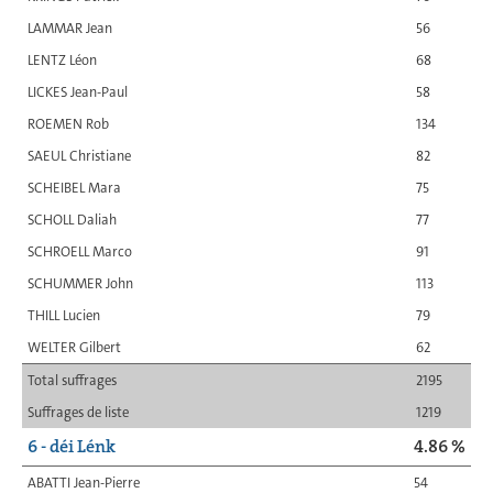
LAMMAR Jean
56
LENTZ Léon
68
LICKES Jean-Paul
58
ROEMEN Rob
134
SAEUL Christiane
82
SCHEIBEL Mara
75
SCHOLL Daliah
77
SCHROELL Marco
91
SCHUMMER John
113
THILL Lucien
79
WELTER Gilbert
62
Total suffrages
2195
Suffrages de liste
1219
6 - déi Lénk
4.86 %
ABATTI Jean-Pierre
54