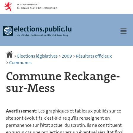
Aller
Aller
à
au
la
contenu
navigation
Men
>
Élections législatives
>
2009
>
Résultats officieux
>
Communes
Commune Reckange-
sur-Mess
Avertissement:
Les graphiques et tableaux publiés sur ce
site sont évolutifs, c'est-à-dire qu'ils renseignent en
permanence sur l'état actuel du scrutin. Ils ne constituent
en aucun cas une projection vers un éventuel résultat final.