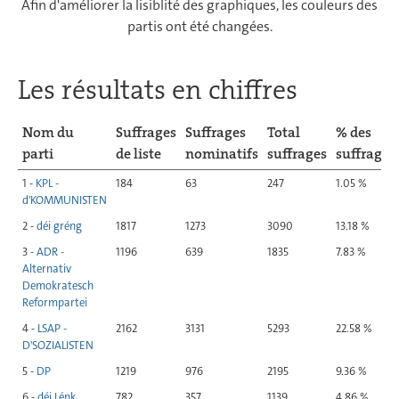
Afin d'améliorer la lisiblité des graphiques, les couleurs des
partis ont été changées.
Les résultats en chiffres
Nom du
Suffrages
Suffrages
Total
% des
parti
de liste
nominatifs
suffrages
suffrages
1 -
KPL -
184
63
247
1.05 %
d'KOMMUNISTEN
2 -
déi gréng
1817
1273
3090
13.18 %
3 -
ADR -
1196
639
1835
7.83 %
Alternativ
Demokratesch
Reformpartei
4 -
LSAP -
2162
3131
5293
22.58 %
D'SOZIALISTEN
5 -
DP
1219
976
2195
9.36 %
6 -
déi Lénk
782
357
1139
4.86 %