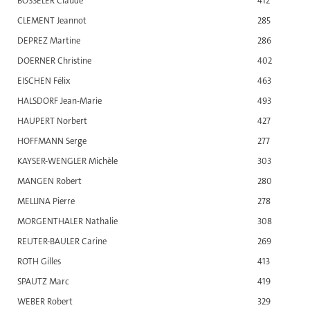
BOSSELER Claude
412
CLEMENT Jeannot
285
DEPREZ Martine
286
DOERNER Christine
402
EISCHEN Félix
463
HALSDORF Jean-Marie
493
HAUPERT Norbert
427
HOFFMANN Serge
277
KAYSER-WENGLER Michèle
303
MANGEN Robert
280
MELLINA Pierre
278
MORGENTHALER Nathalie
308
REUTER-BAULER Carine
269
ROTH Gilles
413
SPAUTZ Marc
419
WEBER Robert
329