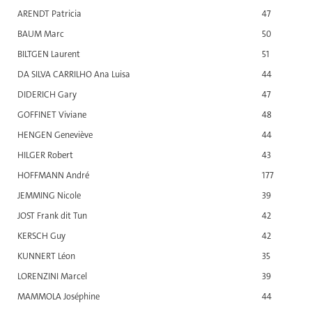
ARENDT Patricia
47
BAUM Marc
50
BILTGEN Laurent
51
DA SILVA CARRILHO Ana Luisa
44
DIDERICH Gary
47
GOFFINET Viviane
48
HENGEN Geneviève
44
HILGER Robert
43
HOFFMANN André
177
JEMMING Nicole
39
JOST Frank dit Tun
42
KERSCH Guy
42
KUNNERT Léon
35
LORENZINI Marcel
39
MAMMOLA Joséphine
44