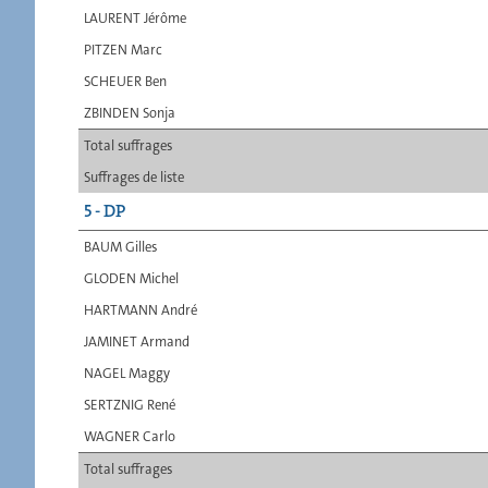
LAURENT Jérôme
PITZEN Marc
SCHEUER Ben
ZBINDEN Sonja
Total suffrages
Suffrages de liste
5 - DP
BAUM Gilles
GLODEN Michel
HARTMANN André
JAMINET Armand
NAGEL Maggy
SERTZNIG René
WAGNER Carlo
Total suffrages