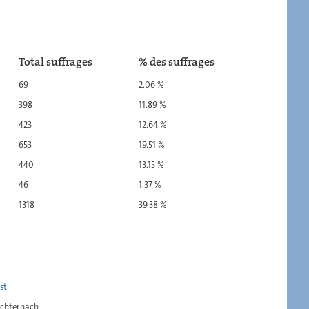
Total suffrages
% des suffrages
69
2.06 %
398
11.89 %
423
12.64 %
653
19.51 %
440
13.15 %
46
1.37 %
1318
39.38 %
st
chternach