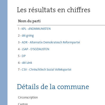
Les résultats en chiffres
Nom du parti
1 -
KPL - d'KOMMUNISTEN
2 -
déi gréng
3 -
ADR - Alternativ Demokratesch Reformpartei
4 -
LSAP - D'SOZIALISTEN
5 -
DP
6 -
déi Lénk
7 -
CSV - Chrëschtlech Sozial Vollekspartei
Détails de la commune
Circonscription
Canton