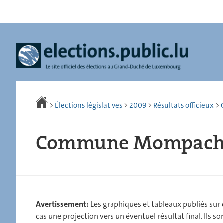
Aller
Aller
à
au
la
contenu
navigation
>
Élections législatives
>
2009
>
Résultats officieux
>
Commune Mompac
Avertissement:
Les graphiques et tableaux publiés sur ce
cas une projection vers un éventuel résultat final. Ils 