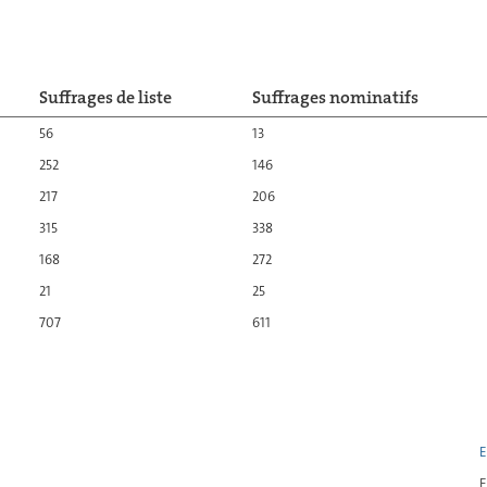
Suffrages de liste
Suffrages nominatifs
56
13
252
146
217
206
315
338
168
272
21
25
707
611
E
E