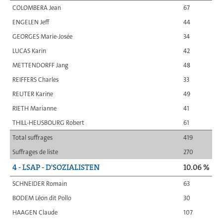
COLOMBERA Jean
67
ENGELEN Jeff
44
GEORGES Marie-Josée
34
LUCAS Karin
42
METTENDORFF Jang
48
REIFFERS Charles
33
REUTER Karine
49
RIETH Marianne
41
THILL-HEUSBOURG Robert
61
Total suffrages
419
Suffrages de liste
270
4 - LSAP - D'SOZIALISTEN
10.06 %
SCHNEIDER Romain
63
BODEM Léon dit Pollo
30
HAAGEN Claude
107