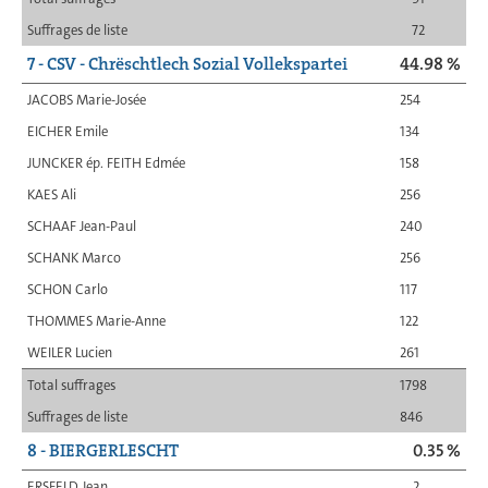
Suffrages de liste
72
7 - CSV - Chrëschtlech Sozial Vollekspartei
44.98 %
JACOBS Marie-Josée
254
EICHER Emile
134
JUNCKER ép. FEITH Edmée
158
KAES Ali
256
SCHAAF Jean-Paul
240
SCHANK Marco
256
SCHON Carlo
117
THOMMES Marie-Anne
122
WEILER Lucien
261
Total suffrages
1798
Suffrages de liste
846
8 - BIERGERLESCHT
0.35 %
ERSFELD Jean
2