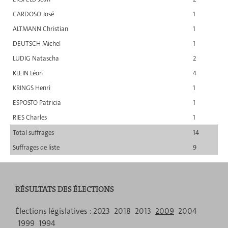
CARDOSO José
1
ALTMANN Christian
1
DEUTSCH Michel
1
LUDIG Natascha
2
KLEIN Léon
4
KRINGS Henri
1
ESPOSTO Patricia
1
RIES Charles
1
Total suffrages
14
Suffrages de liste
9
RÉSULTATS DES ÉLECTIONS
Menu
Élections législatives :
2023
2018
2013
2009
2004
1999
1994