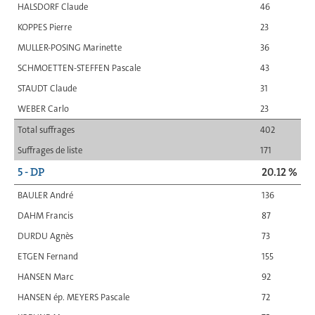
HALSDORF Claude
46
KOPPES Pierre
23
MULLER-POSING Marinette
36
SCHMOETTEN-STEFFEN Pascale
43
STAUDT Claude
31
WEBER Carlo
23
Total suffrages
402
Suffrages de liste
171
5 - DP
20.12 %
BAULER André
136
DAHM Francis
87
DURDU Agnès
73
ETGEN Fernand
155
HANSEN Marc
92
HANSEN ép. MEYERS Pascale
72