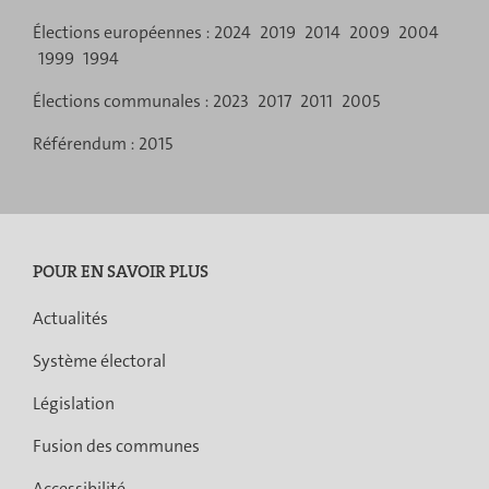
de
Élections européennes :
2024
2019
2014
2009
2004
navigation
1999
1994
Élections communales :
2023
2017
2011
2005
Référendum :
2015
POUR EN SAVOIR PLUS
Actualités
Système électoral
Législation
Fusion des communes
Accessibilité