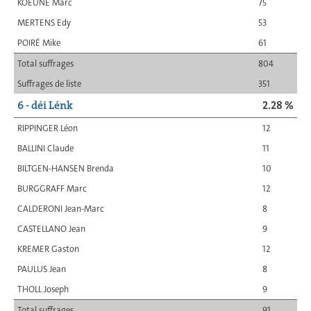
KOEUNE Marc
75
MERTENS Edy
53
POIRÉ Mike
61
Total suffrages
804
Suffrages de liste
351
6 - déi Lénk
2.28 %
RIPPINGER Léon
12
BALLINI Claude
11
BILTGEN-HANSEN Brenda
10
BURGGRAFF Marc
12
CALDERONI Jean-Marc
8
CASTELLANO Jean
9
KREMER Gaston
12
PAULUS Jean
8
THOLL Joseph
9
Total suffrages
91