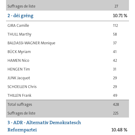
Suffrages de liste
27
2 - déi gréng
10.71 %
GIRA Camille
112
THULL Marthy
58
BALDASSI-WAGNER Monique
37
BÜCK Myriam
41
HAMEN Nico
42
HENGEN Tim
31
JUNK Jacquot
29
SCHOELLEN Chris
29
THILLEN Frank
49
Total suffrages
428
Suffrages de liste
225
3 - ADR - Alternativ Demokratesch
Reformpartei
10.48 %