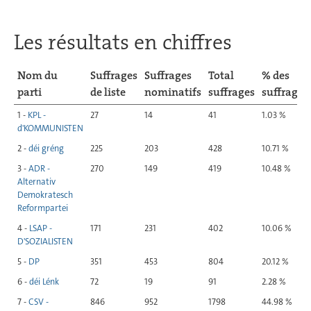
Les résultats en chiffres
Nom du
Suffrages
Suffrages
Total
% des
parti
de liste
nominatifs
suffrages
suffrages
1 -
KPL -
27
14
41
1.03 %
d'KOMMUNISTEN
2 -
déi gréng
225
203
428
10.71 %
3 -
ADR -
270
149
419
10.48 %
Alternativ
Demokratesch
Reformpartei
4 -
LSAP -
171
231
402
10.06 %
D'SOZIALISTEN
5 -
DP
351
453
804
20.12 %
6 -
déi Lénk
72
19
91
2.28 %
7 -
CSV -
846
952
1798
44.98 %