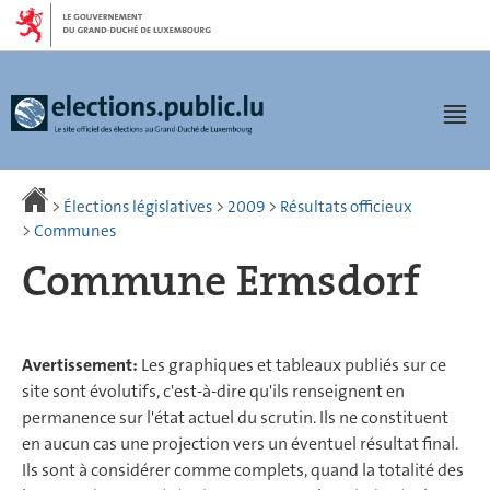
Aller
Aller
à
au
la
contenu
navigation
Men
>
Élections législatives
>
2009
>
Résultats officieux
>
Communes
Commune Ermsdorf
Avertissement:
Les graphiques et tableaux publiés sur ce
site sont évolutifs, c'est-à-dire qu'ils renseignent en
permanence sur l'état actuel du scrutin. Ils ne constituent
en aucun cas une projection vers un éventuel résultat final.
Ils sont à considérer comme complets, quand la totalité des