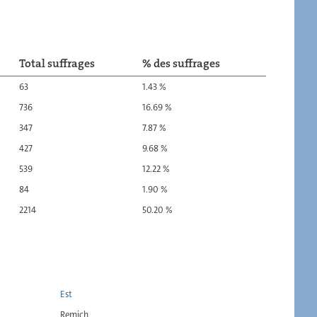
Total suffrages
% des suffrages
63
1.43 %
736
16.69 %
347
7.87 %
427
9.68 %
539
12.22 %
84
1.90 %
2214
50.20 %
Est
Remich