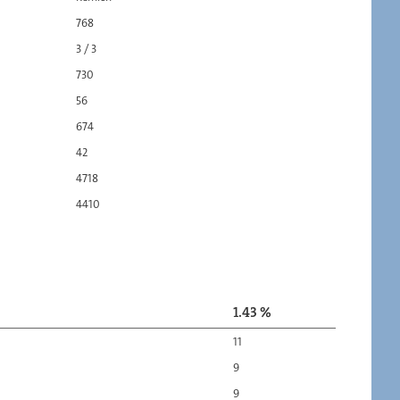
768
3 / 3
730
56
674
42
4718
4410
1.43 %
11
9
9