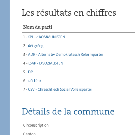
Les résultats en chiffres
Nom du parti
1 -
KPL - d'KOMMUNISTEN
2 -
déi gréng
3 -
ADR - Alternativ Demokratesch Reformpartei
4 -
LSAP - D'SOZIALISTEN
5 -
DP
6 -
déi Lénk
7 -
CSV - Chrëschtlech Sozial Vollekspartei
Détails de la commune
Circonscription
Canton