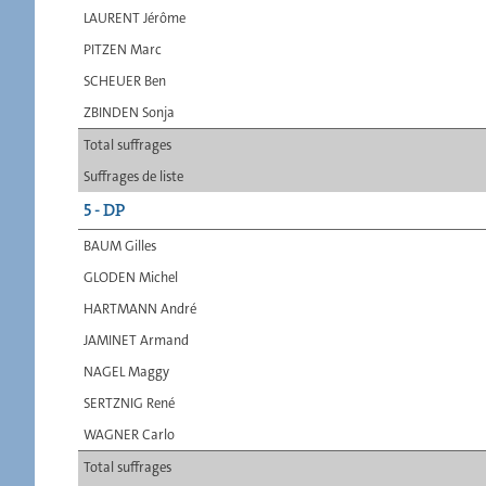
LAURENT Jérôme
PITZEN Marc
SCHEUER Ben
ZBINDEN Sonja
Total suffrages
Suffrages de liste
5 - DP
BAUM Gilles
GLODEN Michel
HARTMANN André
JAMINET Armand
NAGEL Maggy
SERTZNIG René
WAGNER Carlo
Total suffrages