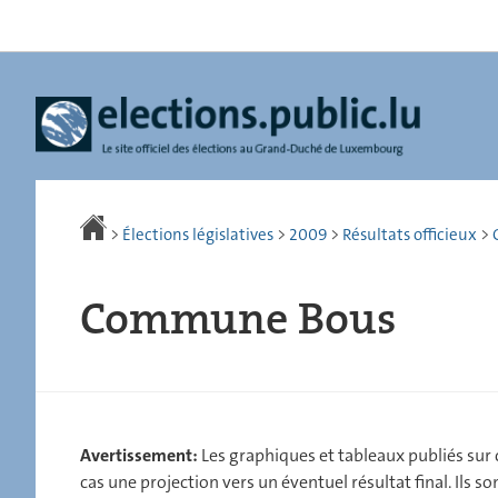
Aller
Aller
à
au
la
contenu
navigation
>
Élections législatives
>
2009
>
Résultats officieux
>
Commune Bous
Avertissement:
Les graphiques et tableaux publiés sur ce
cas une projection vers un éventuel résultat final. Ils 