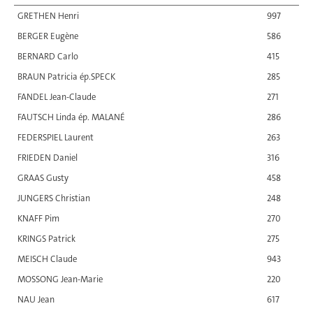
GRETHEN Henri
997
BERGER Eugène
586
BERNARD Carlo
415
BRAUN Patricia ép.SPECK
285
FANDEL Jean-Claude
271
FAUTSCH Linda ép. MALANÉ
286
FEDERSPIEL Laurent
263
FRIEDEN Daniel
316
GRAAS Gusty
458
JUNGERS Christian
248
KNAFF Pim
270
KRINGS Patrick
275
MEISCH Claude
943
MOSSONG Jean-Marie
220
NAU Jean
617