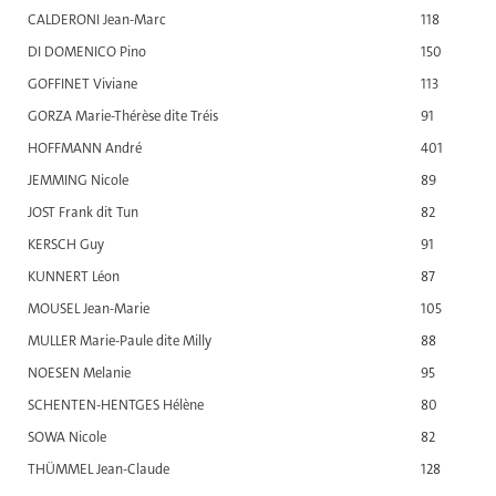
CALDERONI Jean-Marc
118
DI DOMENICO Pino
150
GOFFINET Viviane
113
GORZA Marie-Thérèse dite Tréis
91
HOFFMANN André
401
JEMMING Nicole
89
JOST Frank dit Tun
82
KERSCH Guy
91
KUNNERT Léon
87
MOUSEL Jean-Marie
105
MULLER Marie-Paule dite Milly
88
NOESEN Melanie
95
SCHENTEN-HENTGES Hélène
80
SOWA Nicole
82
THÜMMEL Jean-Claude
128