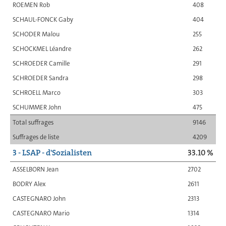
ROEMEN Rob
408
SCHAUL-FONCK Gaby
404
SCHODER Malou
255
SCHOCKMEL Léandre
262
SCHROEDER Camille
291
SCHROEDER Sandra
298
SCHROELL Marco
303
SCHUMMER John
475
Total suffrages
9146
Suffrages de liste
4209
3 - LSAP - d'Sozialisten
33.10 %
ASSELBORN Jean
2702
BODRY Alex
2611
CASTEGNARO John
2313
CASTEGNARO Mario
1314