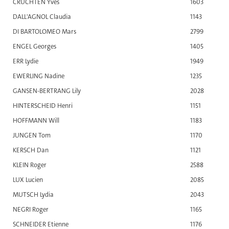
CRUCHTEN Yves
1603
DALL'AGNOL Claudia
1143
DI BARTOLOMEO Mars
2799
ENGEL Georges
1405
ERR Lydie
1949
EWERLING Nadine
1235
GANSEN-BERTRANG Lily
2028
HINTERSCHEID Henri
1151
HOFFMANN Will
1183
JUNGEN Tom
1170
KERSCH Dan
1121
KLEIN Roger
2588
LUX Lucien
2085
MUTSCH Lydia
2043
NEGRI Roger
1165
SCHNEIDER Etienne
1176