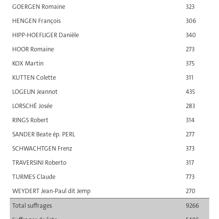
GOERGEN Romaine
323
HENGEN François
306
HIPP-HOEFLIGER Danièle
340
HOOR Romaine
273
KOX Martin
375
KUTTEN Colette
311
LOGELIN Jeannot
435
LORSCHÉ Josée
283
RINGS Robert
314
SANDER Beate ép. PERL
277
SCHWACHTGEN Frenz
373
TRAVERSINI Roberto
317
TURMES Claude
773
WEYDERT Jean-Paul dit Jemp
270
Total suffrages
9266