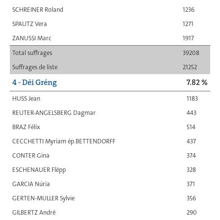
SCHREINER Roland
1236
SPAUTZ Vera
1271
ZANUSSI Marc
1917
Total suffrages
39208
Suffrages de liste
21252
4 - Déi Gréng
7.82 %
HUSS Jean
1183
REUTER-ANGELSBERG Dagmar
443
BRAZ Félix
514
CECCHETTI Myriam ép.BETTENDORFF
437
CONTER Gina
374
ESCHENAUER Flëpp
328
GARCIA Núria
371
GERTEN-MULLER Sylvie
356
GILBERTZ André
290