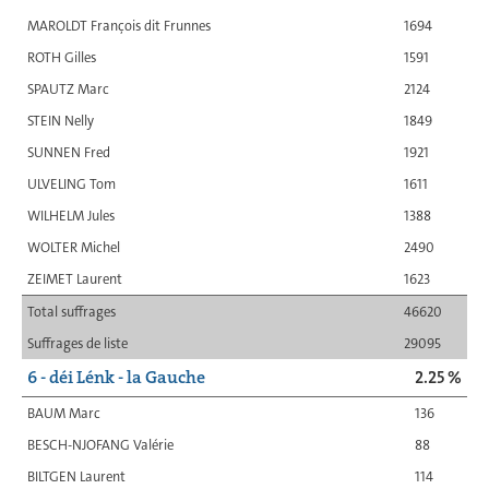
MAROLDT François dit Frunnes
1694
ROTH Gilles
1591
SPAUTZ Marc
2124
STEIN Nelly
1849
SUNNEN Fred
1921
ULVELING Tom
1611
WILHELM Jules
1388
WOLTER Michel
2490
ZEIMET Laurent
1623
Total suffrages
46620
Suffrages de liste
29095
6 - déi Lénk - la Gauche
2.25 %
BAUM Marc
136
BESCH-NJOFANG Valérie
88
BILTGEN Laurent
114