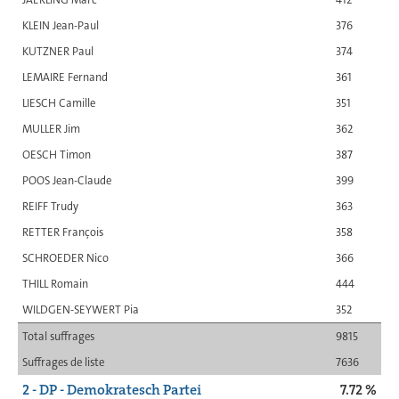
KLEIN Jean-Paul
376
KUTZNER Paul
374
LEMAIRE Fernand
361
LIESCH Camille
351
MULLER Jim
362
OESCH Timon
387
POOS Jean-Claude
399
REIFF Trudy
363
RETTER François
358
SCHROEDER Nico
366
THILL Romain
444
WILDGEN-SEYWERT Pia
352
Total suffrages
9815
Suffrages de liste
7636
2 - DP - Demokratesch Partei
7.72 %