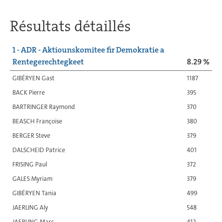
Résultats détaillés
1 - ADR - Aktiounskomitee fir Demokratie a
Rentegerechtegkeet
8.29 %
GIBÉRYEN Gast
1187
BACK Pierre
395
BARTRINGER Raymond
370
BEASCH Françoise
380
BERGER Steve
379
DALSCHEID Patrice
401
FRISING Paul
372
GALES Myriam
379
GIBÉRYEN Tania
499
JAERLING Aly
548
JAERLING Marc
412