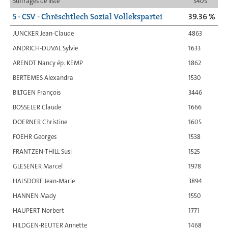
Suffrages de liste
5405
5 - CSV - Chrëschtlech Sozial Vollekspartei
39.36 %
JUNCKER Jean-Claude
4863
ANDRICH-DUVAL Sylvie
1633
ARENDT Nancy ép. KEMP
1862
BERTEMES Alexandra
1530
BILTGEN François
3446
BOSSELER Claude
1666
DOERNER Christine
1605
FOEHR Georges
1538
FRANTZEN-THILL Susi
1525
GLESENER Marcel
1978
HALSDORF Jean-Marie
3894
HANNEN Mady
1550
HAUPERT Norbert
1771
HILDGEN-REUTER Annette
1468