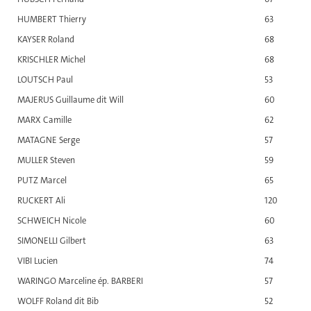
HUMBERT Thierry
63
KAYSER Roland
68
KRISCHLER Michel
68
LOUTSCH Paul
53
MAJERUS Guillaume dit Will
60
MARX Camille
62
MATAGNE Serge
57
MULLER Steven
59
PUTZ Marcel
65
RUCKERT Ali
120
SCHWEICH Nicole
60
SIMONELLI Gilbert
63
VIBI Lucien
74
WARINGO Marceline ép. BARBERI
57
WOLFF Roland dit Bib
52