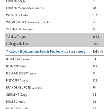
URBANY Serge
160
URBANY Yvonne-Marguerite
90
WAGENER Joëlle
104
WEIMERSKIRCH Florence dite Flou
83
ZACHARIAS Romain
93
Total suffrages
2668
Suffrages de liste
1725
7 - KPL - Kommunistesch Partei vu Lëtzebuerg
1.45 %
BERCHEM Désiré
83
BERNARD Zénon
187
BIGLER-RUCKERT Irène
71
BISDORFF Aloyse
128
BRANDENBURGER Laurent
74
CLEMENT Gaby
68
HEILES Claude
62
HUBSCH Fernand
67