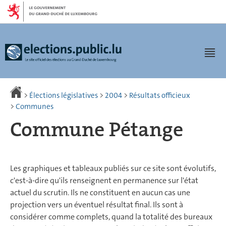
Aller
Aller
à
au
la
contenu
navigation
Men
>
Élections législatives
>
2004
>
Résultats officieux
>
Communes
Commune Pétange
Les graphiques et tableaux publiés sur ce site sont évolutifs,
c'est-à-dire qu'ils renseignent en permanence sur l'état
actuel du scrutin. Ils ne constituent en aucun cas une
projection vers un éventuel résultat final. Ils sont à
considérer comme complets, quand la totalité des bureaux