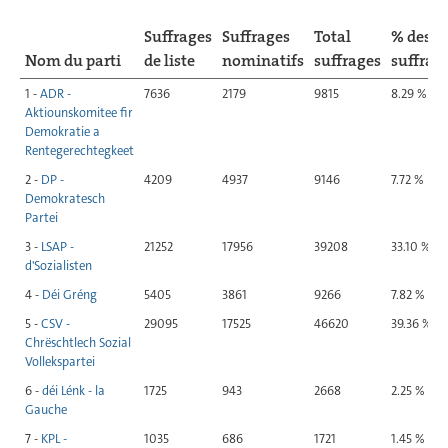
Suffrages
Suffrages
Total
% des
Nom du parti
de liste
nominatifs
suffrages
suffrag
1 -
ADR -
7636
2179
9815
8.29 %
Aktiounskomitee fir
Demokratie a
Rentegerechtegkeet
2 -
DP -
4209
4937
9146
7.72 %
Demokratesch
Partei
3 -
LSAP -
21252
17956
39208
33.10 %
d'Sozialisten
4 -
Déi Gréng
5405
3861
9266
7.82 %
5 -
CSV -
29095
17525
46620
39.36 %
Chrëschtlech Sozial
Vollekspartei
6 -
déi Lénk - la
1725
943
2668
2.25 %
Gauche
7 -
KPL -
1035
686
1721
1.45 %