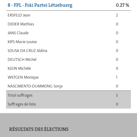
8 - FPL - Fräi Partei Lëtzebuerg
0.27 %
ERSFELD Jean
2
DIDIER Mathias
0
JANS Claude
0
KIPS Marie-Louise
0
SOUSA DA CRUZ Aldina
0
DEUTSCH Michel
0
KLEIN Michèle
0
WILTGEN Monique
1
NASCIMENTO-DUMMONG Sonja
0
Total suffrages
3
Suffrages de liste
0
RÉSULTATS DES ÉLECTIONS