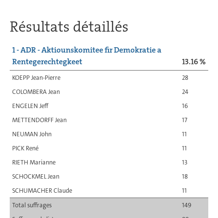
Résultats détaillés
1 - ADR - Aktiounskomitee fir Demokratie a
Rentegerechtegkeet
13.16 %
KOEPP Jean-Pierre
28
COLOMBERA Jean
24
ENGELEN Jeff
16
METTENDORFF Jean
17
NEUMAN John
11
PICK René
11
RIETH Marianne
13
SCHOCKMEL Jean
18
SCHUMACHER Claude
11
Total suffrages
149