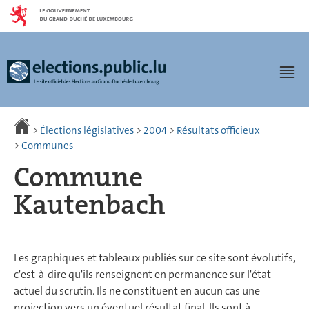
Aller
Aller
à
au
la
contenu
navigation
Men
>
Élections législatives
>
2004
>
Résultats officieux
>
Communes
Commune
Kautenbach
Les graphiques et tableaux publiés sur ce site sont évolutifs,
c'est-à-dire qu'ils renseignent en permanence sur l'état
actuel du scrutin. Ils ne constituent en aucun cas une
projection vers un éventuel résultat final. Ils sont à