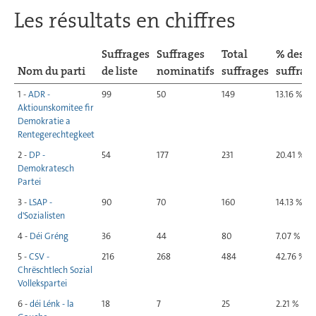
Les résultats en chiffres
Suffrages
Suffrages
Total
% des
Nom du parti
de liste
nominatifs
suffrages
suffrag
1 -
ADR -
99
50
149
13.16 %
Aktiounskomitee fir
Demokratie a
Rentegerechtegkeet
2 -
DP -
54
177
231
20.41 %
Demokratesch
Partei
3 -
LSAP -
90
70
160
14.13 %
d'Sozialisten
4 -
Déi Gréng
36
44
80
7.07 %
5 -
CSV -
216
268
484
42.76 %
Chrëschtlech Sozial
Vollekspartei
6 -
déi Lénk - la
18
7
25
2.21 %