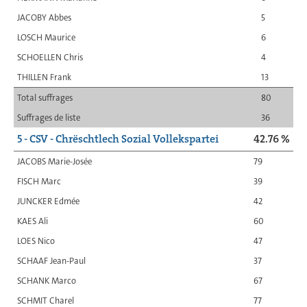
JACOBY Abbes
5
LOSCH Maurice
6
SCHOELLEN Chris
4
THILLEN Frank
13
Total suffrages
80
Suffrages de liste
36
5 - CSV - Chrëschtlech Sozial Vollekspartei
42.76 %
JACOBS Marie-Josée
79
FISCH Marc
39
JUNCKER Edmée
42
KAES Ali
60
LOES Nico
47
SCHAAF Jean-Paul
37
SCHANK Marco
67
SCHMIT Charel
77