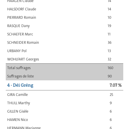
HAAGEN Claude
14
HALSDORF Claude
14
PIERRARD Romain
10
RASQUE Dany
19
SCHAEFER Marc
11
SCHNEIDER Romain
36
URBANY Pol
13
WOHLFART Georges
32
Total suffrages
160
Suffrages de liste
90
4 - Déi Gréng
7.07 %
GIRA Camille
25
THULL Marthy
9
GILLEN Gisèle
6
HAMEN Nico
6
HERMANN Marianne
6