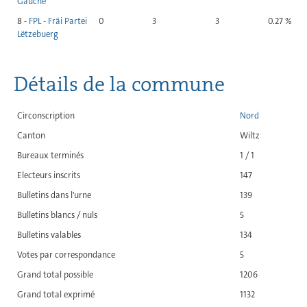
Gauche
8 -
FPL - Fräi Partei
0
3
3
0.27 %
Lëtzebuerg
Détails de la commune
Circonscription
Nord
Canton
Wiltz
Bureaux terminés
1 / 1
Electeurs inscrits
147
Bulletins dans l'urne
139
Bulletins blancs / nuls
5
Bulletins valables
134
Votes par correspondance
5
Grand total possible
1206
Grand total exprimé
1132