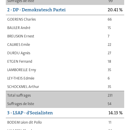
Suffrages de liste
99
2 - DP - Demokratesch Partei
20.41 %
GOERENS Charles
66
BAULER André
15
BREUSKIN Ernest
7
CALMES Emile
22
DURDU Agnès
27
ETGEN Fernand
18
LAMBORELLE Erny
35
LEY-THEIS Edmée
6
SCHOCKMEL Arthur
35
Total suffrages
231
Suffrages de liste
54
3 - LSAP - d'Sozialisten
14.13 %
BODEM Léon dit Pollo
11