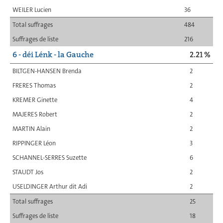
WEILER Lucien
36
Total suffrages
484
Suffrages de liste
216
6 - déi Lénk - la Gauche
2.21 %
BILTGEN-HANSEN Brenda
2
FRERES Thomas
2
KREMER Ginette
4
MAJERES Robert
2
MARTIN Alain
2
RIPPINGER Léon
3
SCHANNEL-SERRES Suzette
6
STAUDT Jos
2
USELDINGER Arthur dit Adi
2
Total suffrages
25
Suffrages de liste
18