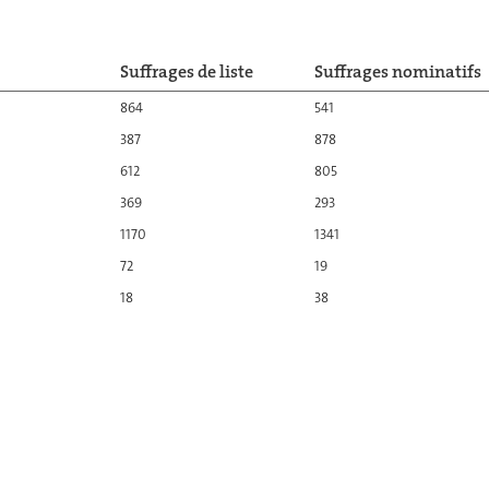
Suffrages de liste
Suffrages nominatifs
864
541
387
878
612
805
369
293
1170
1341
72
19
18
38