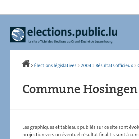
Aller
Aller
à
au
la
contenu
navigation
>
Élections législatives
>
2004
>
Résultats officieux
>
Commune Hosingen
Les graphiques et tableaux publiés sur ce site sont évolu
projection vers un éventuel résultat final. Ils sont à co