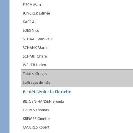
FISCH Marc
JUNCKER Edmée
KAES Ali
LOES Nico
SCHAAF Jean-Paul
SCHANK Marco
SCHMIT Charel
WEILER Lucien
Total suffrages
Suffrages de liste
6 - déi Lénk - la Gauche
BILTGEN-HANSEN Brenda
FRERES Thomas
KREMER Ginette
MAJERES Robert