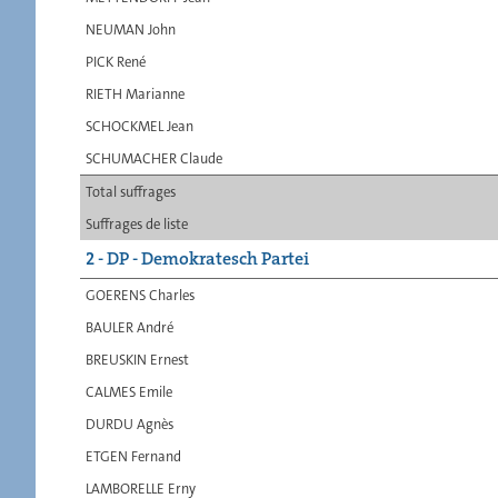
NEUMAN John
PICK René
RIETH Marianne
SCHOCKMEL Jean
SCHUMACHER Claude
Total suffrages
Suffrages de liste
2 - DP - Demokratesch Partei
GOERENS Charles
BAULER André
BREUSKIN Ernest
CALMES Emile
DURDU Agnès
ETGEN Fernand
LAMBORELLE Erny