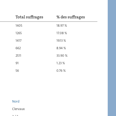
Total suffrages
% des suffrages
1405
18.97 %
1265
17.08 %
1417
19.13 %
662
8.94 %
2511
33.90 %
91
1.23 %
56
0.76 %
Nord
Clervaux