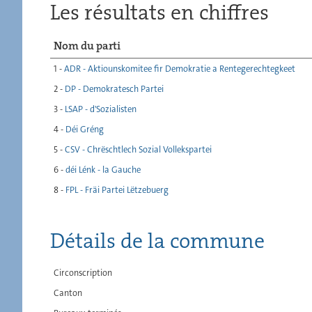
Les résultats en chiffres
Nom du parti
1 -
ADR - Aktiounskomitee fir Demokratie a Rentegerechtegkeet
2 -
DP - Demokratesch Partei
3 -
LSAP - d'Sozialisten
4 -
Déi Gréng
5 -
CSV - Chrëschtlech Sozial Vollekspartei
6 -
déi Lénk - la Gauche
8 -
FPL - Fräi Partei Lëtzebuerg
Détails de la commune
Circonscription
Canton