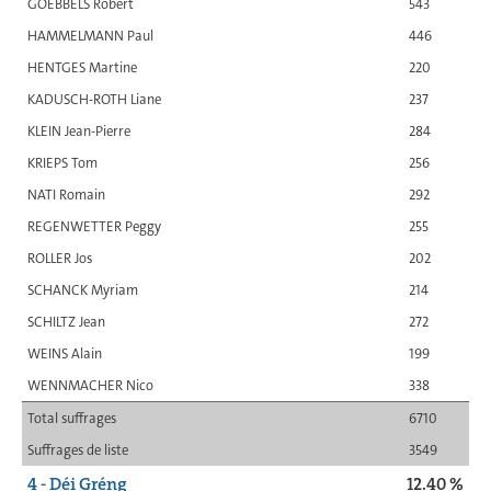
GOEBBELS Robert
543
HAMMELMANN Paul
446
HENTGES Martine
220
KADUSCH-ROTH Liane
237
KLEIN Jean-Pierre
284
KRIEPS Tom
256
NATI Romain
292
REGENWETTER Peggy
255
ROLLER Jos
202
SCHANCK Myriam
214
SCHILTZ Jean
272
WEINS Alain
199
WENNMACHER Nico
338
Total suffrages
6710
Suffrages de liste
3549
4 - Déi Gréng
12.40 %