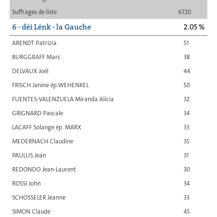
Suffrages de liste
6720
6 - déi Lénk - la Gauche
2.05 %
ARENDT Patrizia
51
BURGGRAFF Marc
38
DELVAUX Joël
44
FRISCH Janine ép.WEHENKEL
50
FUENTES-VALENZUELA Miranda Alicia
32
GRIGNARD Pascale
34
LACAFF Solange ép. MARX
33
MEDERNACH Claudine
35
PAULUS Jean
31
REDONDO Jean-Laurent
30
ROSSI John
34
SCHOSSELER Jeanne
33
SIMON Claude
45