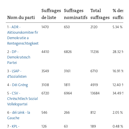
Suffrages
Suffrages
Total
% des
Nom du parti
de liste
nominatifs
suffrages
suffrag
1 -
ADR -
1470
650
2120
5.34 %
Aktiounskomitee fir
Demokratie a
Rentegerechtegkeet
2 -
DP -
4410
6826
11236
28.32 %
Demokratesch
Partei
3 -
LSAP -
3549
3161
6710
16.91 %
d'Sozialisten
4 -
Déi Gréng
3108
1811
4919
12.40 %
5 -
CSV -
6720
6964
13684
34.49 %
Chrëschtlech Sozial
Vollekspartei
6 -
déi Lénk - la
546
266
812
2.05 %
Gauche
7 -
KPL -
126
63
189
0.48 %