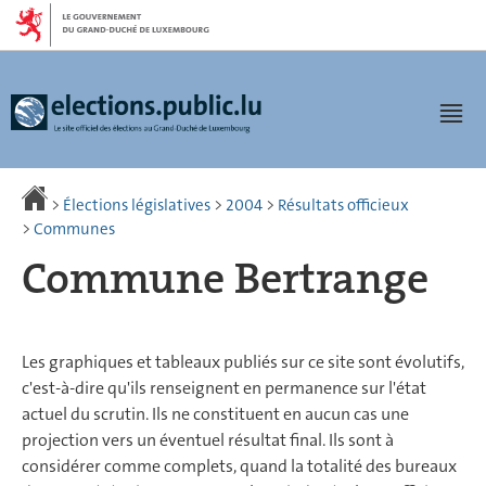
Aller
Aller
à
au
la
contenu
navigation
Men
>
Élections législatives
>
2004
>
Résultats officieux
>
Communes
Commune Bertrange
Les graphiques et tableaux publiés sur ce site sont évolutifs,
c'est-à-dire qu'ils renseignent en permanence sur l'état
actuel du scrutin. Ils ne constituent en aucun cas une
projection vers un éventuel résultat final. Ils sont à
considérer comme complets, quand la totalité des bureaux