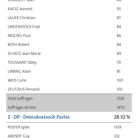
KAESZ Jeannot
93
LAUER Christian
87
LINDENSTOCK Fred
84
MOUSEL Paul
86
ROTH Robert
84
SCHILTZ Jean-Marie
89
TOUSSAINT Abby
79
URBING Alain
81
WEIS Carlo
100
ZEUTZIUS Fernand
150
Total suffrages
2120
Suffrages de liste
1470
2 - DP - Demokratesch Partei
28.32 %
POLFER Lydie
1339
ARENDT Guy
332