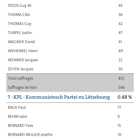
STOOS Guy W.
45
THOMA Cléo
36
THOMAS Guy
42
TURPEL Justin
47
WAGNER David
41
WEHENKEL Henri
49
WENNER Jacques
32
ZEYEN Jacques
30
Total suffrages
812
Suffrages de liste
546
7 - KPL - Kommunistesch Partei vu Lëtzebuerg
0.48 %
BACK Paul
17
BEHM Léon
9
BERNARD Yves
15
BERNARD-MULLER Josette
10