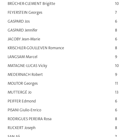
BRÜCHER-CLEMENT Brigitte
10
FEYERSTEIN Georges
7
GASPARD Jos
6
GASPARD Jennifer
8
JACOBY Jean-Marie
6
KRISCHLER-GOULLEVEN Romance
8
LANGSAM Marcel
9
MATAGNE-LUCAS Vicky
10
MEDERNACH Robert
9
MOLITOR Georges
11
MUTTERGÉ Jo
13
PEIFFER Edmond
6
PISANI Giulio-Enrico
6
RODRIGUES PEREIRA Rosa
8
RUCKERT Joseph
8
SAN Ali
7