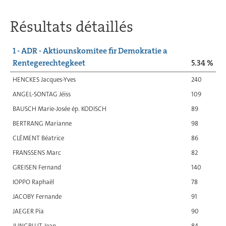
Résultats détaillés
1 - ADR - Aktiounskomitee fir Demokratie a
Rentegerechtegkeet
5.34 %
HENCKES Jacques-Yves
240
ANGEL-SONTAG Jéiss
109
BAUSCH Marie-Josée ép. KODISCH
89
BERTRANG Marianne
98
CLÉMENT Béatrice
86
FRANSSENS Marc
82
GREISEN Fernand
140
IOPPO Raphaël
78
JACOBY Fernande
91
JAEGER Pia
90
JUNGBLUT Jean
84