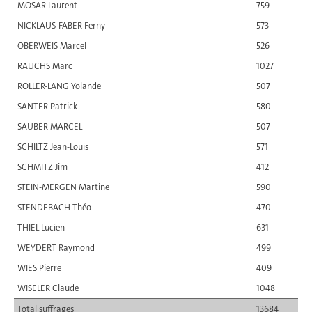
MOSAR Laurent
759
NICKLAUS-FABER Ferny
573
OBERWEIS Marcel
526
RAUCHS Marc
1027
ROLLER-LANG Yolande
507
SANTER Patrick
580
SAUBER MARCEL
507
SCHILTZ Jean-Louis
571
SCHMITZ Jim
412
STEIN-MERGEN Martine
590
STENDEBACH Théo
470
THIEL Lucien
631
WEYDERT Raymond
499
WIES Pierre
409
WISELER Claude
1048
Total suffrages
13684