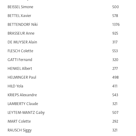
BEISSEL Simone
500
BETTEL Xavier
578
BETTENDORF Niki
1376
BRASSEUR Anne
925
DE MUYSER Alain
317
FLESCH Colette
553
GATTI Fernand
320
HENKEL Albert
277
HELMINGER Paul
498
HILD Yola
411
KRIEPS Alexandre
543
LAMBERTY Claude
321
LEYTEM-WANTZ Gaby
507
MART Colette
292
RAUSCH Siggy
321