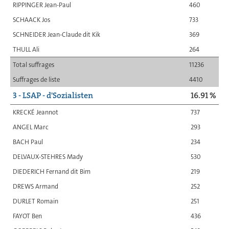
RIPPINGER Jean-Paul
460
SCHAACK Jos
733
SCHNEIDER Jean-Claude dit Kik
369
THULL Ali
264
Total suffrages
11236
Suffrages de liste
4410
3 - LSAP - d'Sozialisten
16.91 %
KRECKÉ Jeannot
737
ANGEL Marc
293
BACH Paul
234
DELVAUX-STEHRES Mady
530
DIEDERICH Fernand dit Bim
219
DREWS Armand
252
DURLET Romain
251
FAYOT Ben
436