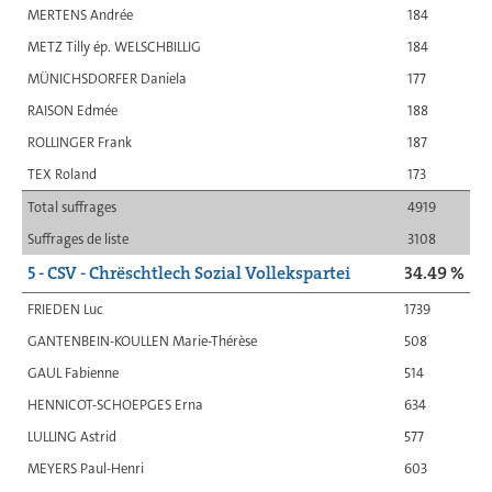
MERTENS Andrée
184
METZ Tilly ép. WELSCHBILLIG
184
MÜNICHSDORFER Daniela
177
RAISON Edmée
188
ROLLINGER Frank
187
TEX Roland
173
Total suffrages
4919
Suffrages de liste
3108
5 - CSV - Chrëschtlech Sozial Vollekspartei
34.49 %
FRIEDEN Luc
1739
GANTENBEIN-KOULLEN Marie-Thérèse
508
GAUL Fabienne
514
HENNICOT-SCHOEPGES Erna
634
LULLING Astrid
577
MEYERS Paul-Henri
603