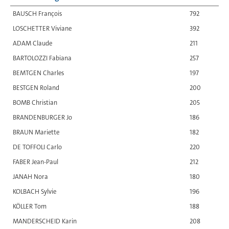
BAUSCH François
792
LOSCHETTER Viviane
392
ADAM Claude
211
BARTOLOZZI Fabiana
257
BEMTGEN Charles
197
BESTGEN Roland
200
BOMB Christian
205
BRANDENBURGER Jo
186
BRAUN Mariette
182
DE TOFFOLI Carlo
220
FABER Jean-Paul
212
JANAH Nora
180
KOLBACH Sylvie
196
KÖLLER Tom
188
MANDERSCHEID Karin
208