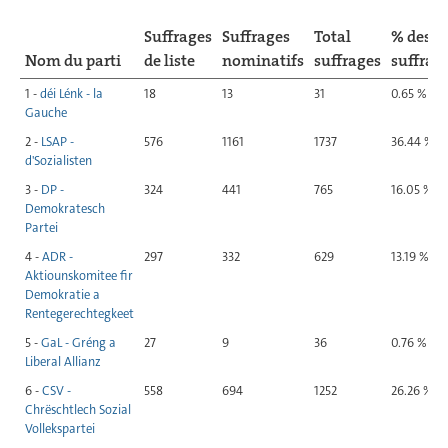
Suffrages
Suffrages
Total
% des
Nom du parti
de liste
nominatifs
suffrages
suffrag
1 -
déi Lénk - la
18
13
31
0.65 %
Gauche
2 -
LSAP -
576
1161
1737
36.44 %
d'Sozialisten
3 -
DP -
324
441
765
16.05 %
Demokratesch
Partei
4 -
ADR -
297
332
629
13.19 %
Aktiounskomitee fir
Demokratie a
Rentegerechtegkeet
5 -
GaL - Gréng a
27
9
36
0.76 %
Liberal Allianz
6 -
CSV -
558
694
1252
26.26 %
Chrëschtlech Sozial
Vollekspartei