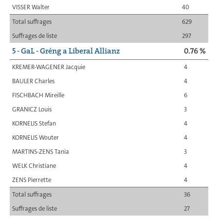
VISSER Walter
40
Total suffrages
629
Suffrages de liste
297
5 - GaL - Gréng a Liberal Allianz
0.76 %
KREMER-WAGENER Jacquie
4
BAULER Charles
4
FISCHBACH Mireille
6
GRANICZ Louis
3
KORNELIS Stefan
4
KORNELIS Wouter
4
MARTINS-ZENS Tania
3
WELK Christiane
4
ZENS Pierrette
4
Total suffrages
36
Suffrages de liste
27