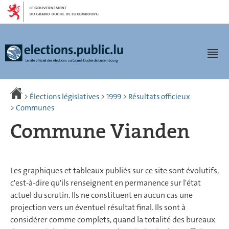
Aller
Aller
à
au
la
contenu
navigation
Men
>
Élections législatives
>
1999
>
Résultats officieux
>
Communes
Commune Vianden
Les graphiques et tableaux publiés sur ce site sont évolutifs,
c'est-à-dire qu'ils renseignent en permanence sur l'état
actuel du scrutin. Ils ne constituent en aucun cas une
projection vers un éventuel résultat final. Ils sont à
considérer comme complets, quand la totalité des bureaux