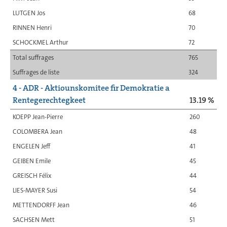
LUTGEN Jos
68
RINNEN Henri
70
SCHOCKMEL Arthur
72
Total suffrages
765
Suffrages de liste
324
4 - ADR - Aktiounskomitee fir Demokratie a
Rentegerechtegkeet
13.19 %
KOEPP Jean-Pierre
260
COLOMBERA Jean
48
ENGELEN Jeff
41
GEIBEN Emile
45
GREISCH Félix
44
LIES-MAYER Susi
54
METTENDORFF Jean
46
SACHSEN Mett
51