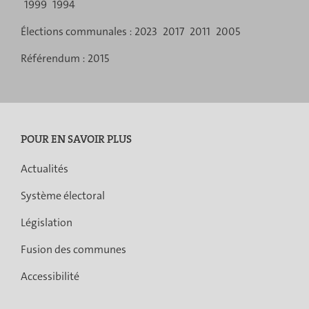
navigation
1999
1994
Élections communales :
2023
2017
2011
2005
Référendum :
2015
POUR EN SAVOIR PLUS
Actualités
Système électoral
Législation
Fusion des communes
Accessibilité