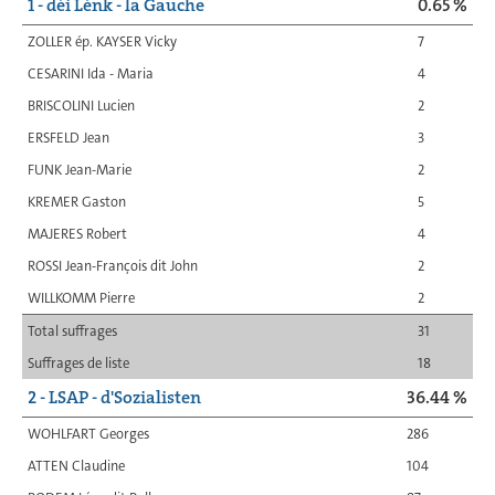
1 - déi Lénk - la Gauche
0.65 %
ZOLLER ép. KAYSER Vicky
7
CESARINI Ida - Maria
4
BRISCOLINI Lucien
2
ERSFELD Jean
3
FUNK Jean-Marie
2
KREMER Gaston
5
MAJERES Robert
4
ROSSI Jean-François dit John
2
WILLKOMM Pierre
2
Total suffrages
31
Suffrages de liste
18
2 - LSAP - d'Sozialisten
36.44 %
WOHLFART Georges
286
ATTEN Claudine
104