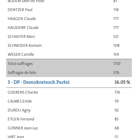
BODEM Léon dit Pollo
87
DENTZER Paul
118
HAAGEN Claude
177
HALSDORF Claude
177
SCHAEFER Marc
521
SCHNEIDER Romain
108
WEILER Camille
159
Total suffrages
1737
Suffrages de liste
576
3 - DP - Demokratesch Partei
16.05 %
GOERENS Charles
176
CALMES Emile
79
DURDU Agny
92
ETGEN Fernand
85
GONNER Jean-Luc
68
HIRT Jean
55