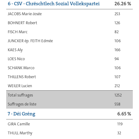
6 - CSV - Chrëschtlech Sozial Vollekspartei
26.26 %
JACOBS Marie-Josée
253
BOHNERT Robert
126
FISCH Marc
82
JUNCKER ép. FEITH Edmée
106
KAES Aly
166
LOES Nico
94
SCHANK Marco
106
THILLENS Robert
107
WEILER Lucien
212
Total suffrages
1252
Suffrages de liste
558
7 - Déi Gréng
6.65 %
GIRA Camille
119
THULL Marthy
32