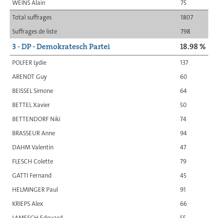
WEINS Alain
75
Total suffrages
1807
Suffrages de liste
798
3 - DP - Demokratesch Partei
18.98 %
POLFER Lydie
137
ARENDT Guy
60
BEISSEL Simone
64
BETTEL Xavier
50
BETTENDORF Niki
74
BRASSEUR Anne
94
DAHM Valentin
47
FLESCH Colette
79
GATTI Fernand
45
HELMINGER Paul
91
KRIEPS Alex
66
LAMESCH Edouard
55