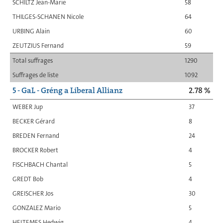
SCHILTZ Jean-Marie
58
THILGES-SCHANEN Nicole
64
URBING Alain
60
ZEUTZIUS Fernand
59
Total suffrages
1290
Suffrages de liste
1092
5 - GaL - Gréng a Liberal Allianz
2.78 %
WEBER Jup
37
BECKER Gérard
8
BREDEN Fernand
24
BROCKER Robert
4
FISCHBACH Chantal
5
GREDT Bob
4
GREISCHER Jos
30
GONZALEZ Mario
5
HELTEMES Hedwig
4