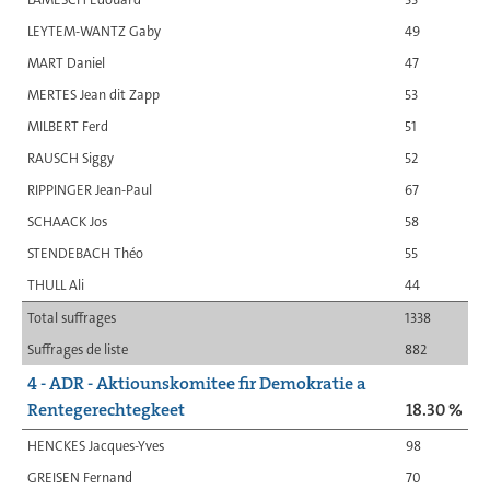
LEYTEM-WANTZ Gaby
49
MART Daniel
47
MERTES Jean dit Zapp
53
MILBERT Ferd
51
RAUSCH Siggy
52
RIPPINGER Jean-Paul
67
SCHAACK Jos
58
STENDEBACH Théo
55
THULL Ali
44
Total suffrages
1338
Suffrages de liste
882
4 - ADR - Aktiounskomitee fir Demokratie a
Rentegerechtegkeet
18.30 %
HENCKES Jacques-Yves
98
GREISEN Fernand
70