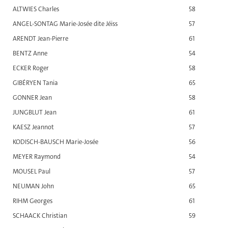
ALTWIES Charles
58
ANGEL-SONTAG Marie-Josée dite Jéiss
57
ARENDT Jean-Pierre
61
BENTZ Anne
54
ECKER Roger
58
GIBÉRYEN Tania
65
GONNER Jean
58
JUNGBLUT Jean
61
KAESZ Jeannot
57
KODISCH-BAUSCH Marie-Josée
56
MEYER Raymond
54
MOUSEL Paul
57
NEUMAN John
65
RIHM Georges
61
SCHAACK Christian
59