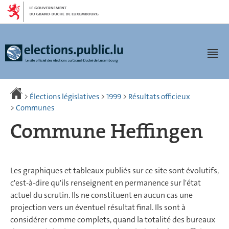
Aller
Aller
à
au
la
contenu
navigation
Men
>
Élections législatives
>
1999
>
Résultats officieux
>
Communes
Commune Heffingen
Les graphiques et tableaux publiés sur ce site sont évolutifs,
c'est-à-dire qu'ils renseignent en permanence sur l'état
actuel du scrutin. Ils ne constituent en aucun cas une
projection vers un éventuel résultat final. Ils sont à
considérer comme complets, quand la totalité des bureaux