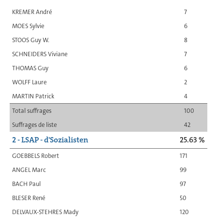
KREMER André
7
MOES Sylvie
6
STOOS Guy W.
8
SCHNEIDERS Viviane
7
THOMAS Guy
6
WOLFF Laure
2
MARTIN Patrick
4
Total suffrages
100
Suffrages de liste
42
2 - LSAP - d'Sozialisten
25.63 %
GOEBBELS Robert
171
ANGEL Marc
99
BACH Paul
97
BLESER René
50
DELVAUX-STEHRES Mady
120