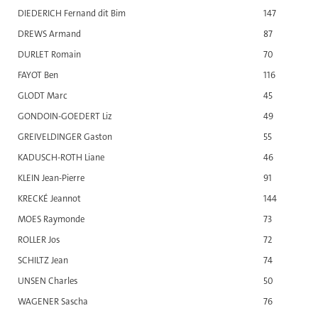
DIEDERICH Fernand dit Bim
147
DREWS Armand
87
DURLET Romain
70
FAYOT Ben
116
GLODT Marc
45
GONDOIN-GOEDERT Liz
49
GREIVELDINGER Gaston
55
KADUSCH-ROTH Liane
46
KLEIN Jean-Pierre
91
KRECKÉ Jeannot
144
MOES Raymonde
73
ROLLER Jos
72
SCHILTZ Jean
74
UNSEN Charles
50
WAGENER Sascha
76