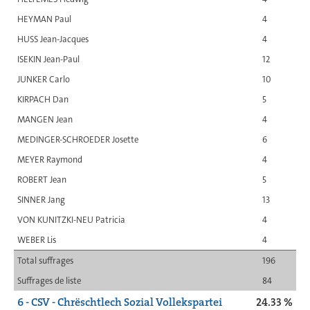
HEYMAN Paul
4
HUSS Jean-Jacques
4
ISEKIN Jean-Paul
12
JUNKER Carlo
10
KIRPACH Dan
5
MANGEN Jean
4
MEDINGER-SCHROEDER Josette
6
MEYER Raymond
4
ROBERT Jean
5
SINNER Jang
13
VON KUNITZKI-NEU Patricia
4
WEBER Lis
4
Total suffrages
196
Suffrages de liste
84
6 - CSV - Chrëschtlech Sozial Vollekspartei
24.33 %