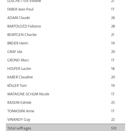
LOSCHETTER Viviane
21
FABER Jean-Paul
17
ADAM Claude
26
BARTOLOZZI Fabiana
28
BEMTGEN Charles
21
BREIER Henri
19
GRAF Léa
20
GROND Marc
17
HOLPER Lucien
18
KABER Claudine
20
KÖLLER Tom
19
MATAIGNE-SCHLIM Nicole
17
RAISON Edmée
23
TOMASSINI Anne
17
VINANDY Guy
22
Total suffrages
510