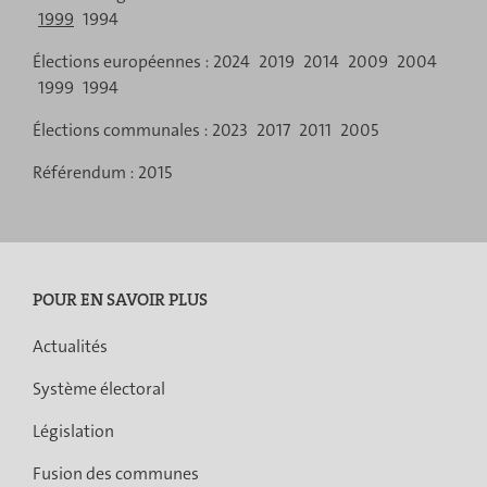
1999
1994
de
Élections européennes :
2024
2019
2014
2009
2004
navigation
1999
1994
Élections communales :
2023
2017
2011
2005
Référendum :
2015
POUR EN SAVOIR PLUS
Actualités
Système électoral
Législation
Fusion des communes