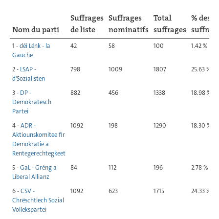
Suffrages
Suffrages
Total
% des
Nom du parti
de liste
nominatifs
suffrages
suffrag
1 -
déi Lénk - la
42
58
100
1.42 %
Gauche
2 -
LSAP -
798
1009
1807
25.63 %
d'Sozialisten
3 -
DP -
882
456
1338
18.98 %
Demokratesch
Partei
4 -
ADR -
1092
198
1290
18.30 %
Aktiounskomitee fir
Demokratie a
Rentegerechtegkeet
5 -
GaL - Gréng a
84
112
196
2.78 %
Liberal Allianz
6 -
CSV -
1092
623
1715
24.33 %
Chrëschtlech Sozial
Vollekspartei