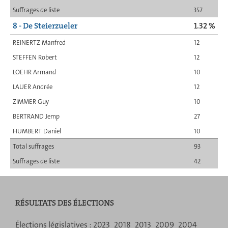
Suffrages de liste
357
8 - De Steierzueler
1.32 %
REINERTZ Manfred
12
STEFFEN Robert
12
LOEHR Armand
10
LAUER Andrée
12
ZIMMER Guy
10
BERTRAND Jemp
27
HUMBERT Daniel
10
Total suffrages
93
Suffrages de liste
42
RÉSULTATS DES ÉLECTIONS
Menu
Élections législatives :
2023
2018
2013
2009
2004