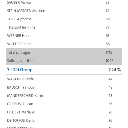
SAUBER Marcel
75
STEIN-MERGEN Martine
74
THEIS Alphonse
68
THEISEN Jeannine
71
WERNER Henri
63
WISELER Claude
86
Total suffrages
1715
Suffrages de liste
1092
7 - Déi Gréng
7.24 %
WAGENER Renée
47
BAUSCH François
42
MANDERSCHEID Karin
22
GEISBUSCH Jean
38
HILGERT Marielle
20
DE TOFFOLI Carlo
36