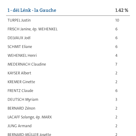
1 - déi Lénk - la Gauche
1.42 %
TURPEL Justin
10
FRISCH Janine, ép. WEHENKEL
6
DELVAUX Joël
6
SCHMIT Eliane
6
WEHENKEL Henri
4
MEDERNACH Claudine
7
KAYSER Albert
2
KREMER Ginette
2
FRENTZ Claude
6
DEUTSCH Myriam
3
BERNARD Zénon
2
LACAFF Solange, ép. MARX
2
JUNG Armand
2
BERNARD-MÜLLER Josette
2