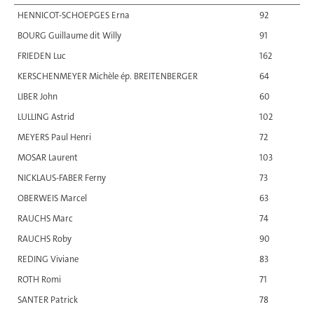
HENNICOT-SCHOEPGES Erna
92
BOURG Guillaume dit Willy
91
FRIEDEN Luc
162
KERSCHENMEYER Michèle ép. BREITENBERGER
64
LIBER John
60
LULLING Astrid
102
MEYERS Paul Henri
72
MOSAR Laurent
103
NICKLAUS-FABER Ferny
73
OBERWEIS Marcel
63
RAUCHS Marc
74
RAUCHS Roby
90
REDING Viviane
83
ROTH Romi
71
SANTER Patrick
78