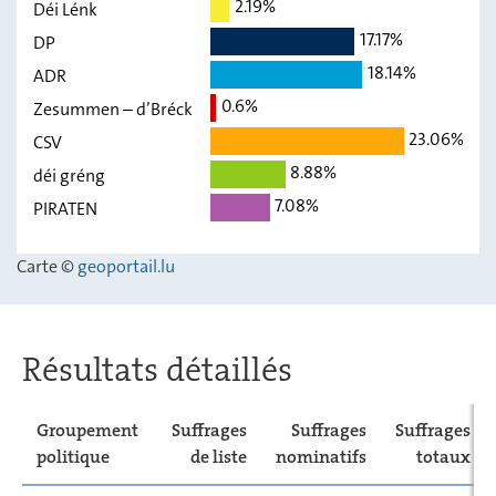
2.19%
Déi Lénk
KPL –
1,34
-
17.17%
d’Kommunisten
DP
18.14%
ADR
déi Konservativ
0,94
-
0.6%
Zesummen – d’Bréck
Déi Lénk
2,19
-
23.06%
CSV
DP
17,17
-
8.88%
déi gréng
ADR
18,14
-
7.08%
PIRATEN
Zesummen –
0,6
-
d’Bréck
Carte ©
geoportail.lu
CSV
23,06
-
déi gréng
8,88
-
Résultats détaillés
PIRATEN
7,08
-
Groupement
Suffrages
Suffrages
Suffrages
politique
de liste
nominatifs
totaux