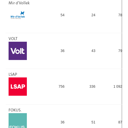
Mir d’Vollek
54
24
78
VOLT
36
43
79
LSAP
756
336
1 092
FOKUS.
36
51
87