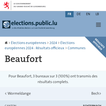
Aller
Aller
à
au
Changer
la
contenu
FR
DE
EN
LB
de
navigation
Men
langue
Accueil
>
Élections européennes
>
2024
>
Élections
européennes 2024 : Résultats officieux
>
Communes
Beaufort
Pour Beaufort, 3 bureaux sur 3 (100%) ont transmis des
résultats complets.
<
Wormeldange
Bech
>
CANTON
ECHTERNACH