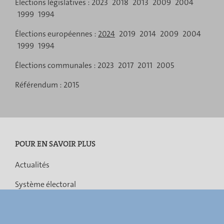
Menu
de
Élections législatives :
2023
2018
2013
2009
2004
résultats
ses
résultats
ses
résultats
ses
1999
1994
de
résultats
résultats
résultats
Élections européennes :
2024
2019
2014
2009
2004
navigation
1999
1994
Élections communales :
2023
2017
2011
2005
Référendum :
2015
POUR EN SAVOIR PLUS
Actualités
Système électoral
Législation
Fusion des communes