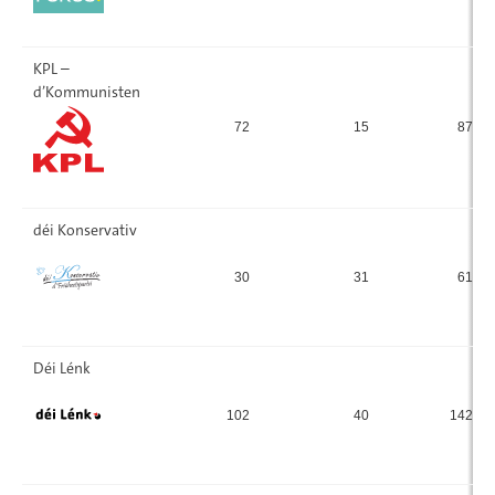
KPL –
d’Kommunisten
72
15
87
déi Konservativ
30
31
61
Déi Lénk
102
40
142