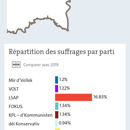
Répartition des suffrages par parti
Comparer avec 2019
1.2%
Mir d’Vollek
2024
2019
1.22%
VOLT
Mir d’Vollek
1,2
-
16.83%
LSAP
VOLT
1,22
-
1.34%
FOKUS.
1.34%
LSAP
16,83
-
KPL – d’Kommunisten
0.94%
déi Konservativ
FOKUS.
1,34
-