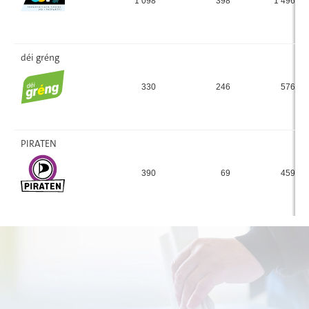
1 098
398
1 496
déi gréng
330
246
576
PIRATEN
390
69
459