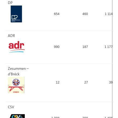
DP
654
460
1 114
ADR
990
187
1 177
Zesummen –
d’Bréck
12
27
39
CSV