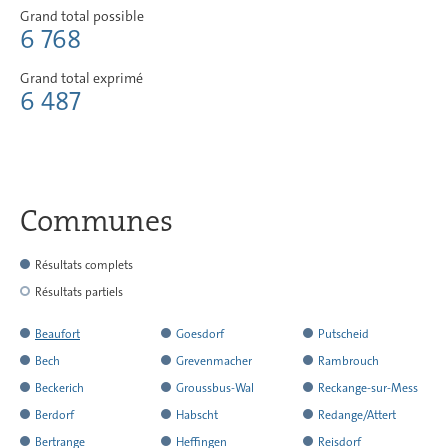
Grand total possible
6 768
Grand total exprimé
6 487
Communes
Résultats complets
Résultats partiels
Beaufort
Goesdorf
Putscheid
a
a
a
Bech
Grevenmacher
Rambrouch
rendu
rendu
rendu
a
a
a
Beckerich
Groussbus-Wal
Reckange-sur-Mess
l
l
l
rendu
rendu
rendu
a
a
a
Berdorf
Habscht
Redange/Attert
´ensemble
´ensemble
´ensemble
l
l
l
rendu
rendu
rendu
a
a
a
Bertrange
Heffingen
Reisdorf