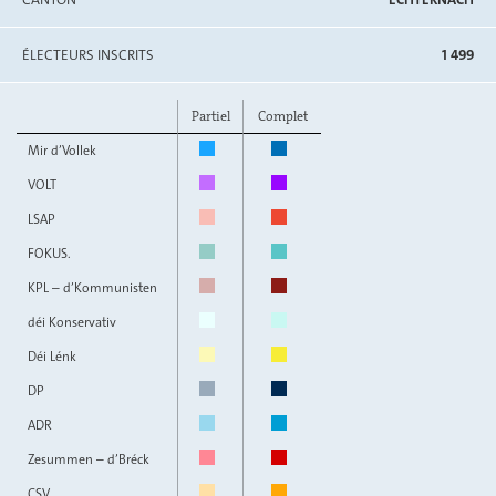
ÉLECTEURS INSCRITS
1 499
Partiel
Complet
Mir d’Vollek
VOLT
LSAP
FOKUS.
KPL – d’Kommunisten
déi Konservativ
Déi Lénk
DP
ADR
Zesummen – d’Bréck
CSV