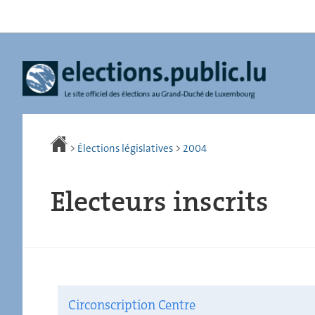
Aller
Aller
à
au
la
contenu
navigation
>
Élections législatives
>
2004
Electeurs inscrits
Circonscription Centre