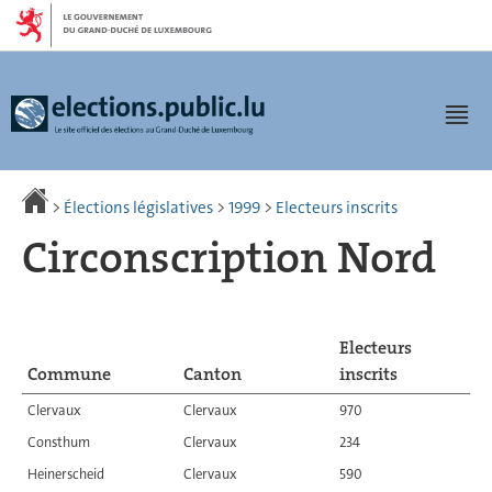
Aller
Aller
à
au
la
contenu
navigation
Men
>
Élections législatives
>
1999
>
Electeurs inscrits
Circonscription Nord
Electeurs
Commune
Canton
inscrits
Clervaux
Clervaux
970
Consthum
Clervaux
234
Heinerscheid
Clervaux
590