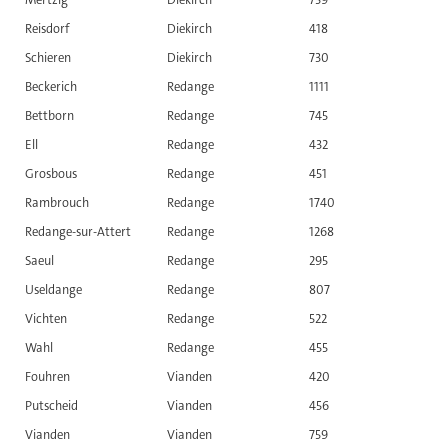
Reisdorf
Diekirch
418
Schieren
Diekirch
730
Beckerich
Redange
1111
Bettborn
Redange
745
Ell
Redange
432
Grosbous
Redange
451
Rambrouch
Redange
1740
Redange-sur-Attert
Redange
1268
Saeul
Redange
295
Useldange
Redange
807
Vichten
Redange
522
Wahl
Redange
455
Fouhren
Vianden
420
Putscheid
Vianden
456
Vianden
Vianden
759