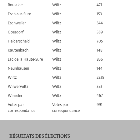
Boulaide
Wiltz
471
Esch-sur-Sure
Wiltz
153
Eschweiler
Wiltz
344
Goesdorf
Wiltz
589
Heiderscheid
Wiltz
705
Kautenbach
Wiltz
148
Lac de la Haute-Sure
Wiltz
836
Neunhausen
Wiltz
144
Wiltz
Wiltz
2238
Wilwerwiltz
Wiltz
353
Winseler
Wiltz
467
Votes par
Votes par
991
correspondance
correspondance
RÉSULTATS DES ÉLECTIONS