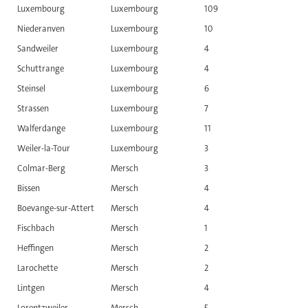
Luxembourg
Luxembourg
109
Niederanven
Luxembourg
10
Sandweiler
Luxembourg
4
Schuttrange
Luxembourg
4
Steinsel
Luxembourg
6
Strassen
Luxembourg
7
Walferdange
Luxembourg
11
Weiler-la-Tour
Luxembourg
3
Colmar-Berg
Mersch
3
Bissen
Mersch
4
Boevange-sur-Attert
Mersch
4
Fischbach
Mersch
1
Heffingen
Mersch
2
Larochette
Mersch
2
Lintgen
Mersch
4
Lorentzweiler
Mersch
5