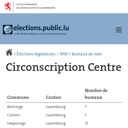
Aller
Aller
à
au
la
contenu
navigation
Men
>
Élections législatives
>
1999
>
Bureaux de vote
Circonscription Centre
Nombre de
Commune
Canton
bureaux
Bertrange
Luxembourg
7
Contern
Luxembourg
5
Hesperange
Luxembourg
21