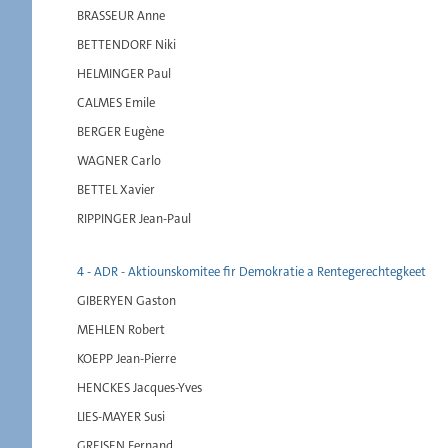
BRASSEUR Anne
BETTENDORF Niki
HELMINGER Paul
CALMES Emile
BERGER Eugène
WAGNER Carlo
BETTEL Xavier
RIPPINGER Jean-Paul
4 - ADR - Aktiounskomitee fir Demokratie a Rentegerechtegkeet
GIBERYEN Gaston
MEHLEN Robert
KOEPP Jean-Pierre
HENCKES Jacques-Yves
LIES-MAYER Susi
GREISEN Fernand