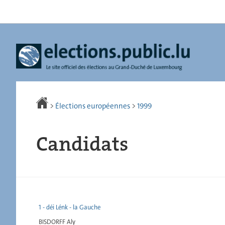
Aller
Aller
à
au
la
contenu
navigation
>
Élections européennes
>
1999
Candidats
1 - déi Lénk - la Gauche
BISDORFF Aly