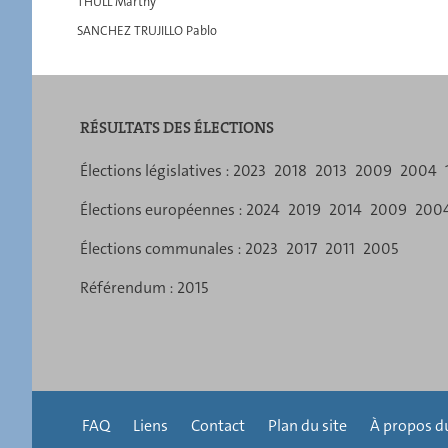
THULL Marthy
SANCHEZ TRUJILLO Pablo
RÉSULTATS DES ÉLECTIONS
Menu
Élections législatives :
2023
2018
2013
2009
2004
de
Élections européennes :
2024
2019
2014
2009
200
navigation
Élections communales :
2023
2017
2011
2005
Référendum :
2015
FAQ
Liens
Contact
Plan du site
À propos du