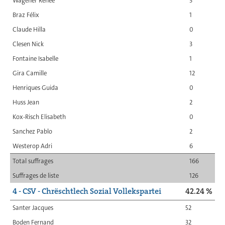
Wagener Renée
3
Braz Félix
1
Claude Hilla
0
Clesen Nick
3
Fontaine Isabelle
1
Gira Camille
12
Henriques Guida
0
Huss Jean
2
Kox-Risch Elisabeth
0
Sanchez Pablo
2
Westerop Adri
6
Total suffrages
166
Suffrages de liste
126
4 - CSV - Chrëschtlech Sozial Vollekspartei
42.24 %
Santer Jacques
52
Boden Fernand
32