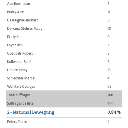
Asselborn Jean
2
Bodry Alex
11
Cassaignau Bernard
0
Delvaux-Stehres Mady
10
Err Lydie
0
Fayot Ben
1
Goebbels Robert
8
Kollwelter René
6
Lahure Johny
13
Schlechter Marcel
4
Wohlfart Georges
65
Total suffrages
288
Suffrages de liste
144
2 - National Bewegung
0.84 %
Peters Pierre
1