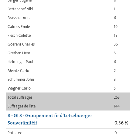
Berger Eugène
0
Bettendorf Niki
1
Brasseur Anne
6
Calmes Emile
19
Flesch Colette
18
Goerens Charles
36
Grethen Henri
5
Helminger Paul
6
Meintz Carlo
2
Schummer John
3
Wagner Carlo
5
Total suffrages
265
Suffrages de liste
144
8 - GLS - Groupement fir d’Lëtzebuerger
Souveränitéit
0.36 %
Roth Lex
0