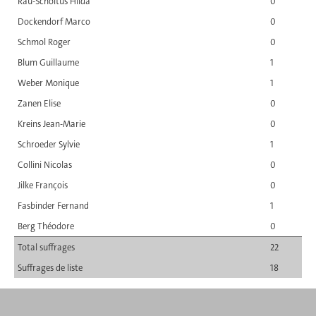
Rau-Scholtus Hilda
0
Dockendorf Marco
0
Schmol Roger
0
Blum Guillaume
1
Weber Monique
1
Zanen Elise
0
Kreins Jean-Marie
0
Schroeder Sylvie
1
Collini Nicolas
0
Jilke François
0
Fasbinder Fernand
1
Berg Théodore
0
Total suffrages
22
Suffrages de liste
18