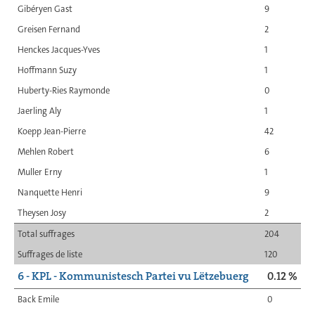
Gibéryen Gast
9
Greisen Fernand
2
Henckes Jacques-Yves
1
Hoffmann Suzy
1
Huberty-Ries Raymonde
0
Jaerling Aly
1
Koepp Jean-Pierre
42
Mehlen Robert
6
Muller Erny
1
Nanquette Henri
9
Theysen Josy
2
Total suffrages
204
Suffrages de liste
120
6 - KPL - Kommunistesch Partei vu Lëtzebuerg
0.12 %
Back Emile
0