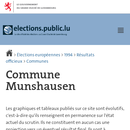
Aller
Aller
à
au
la
contenu
navigation
Men
>
Élections européennes
>
1994
>
Résultats
officieux
>
Communes
Commune
Munshausen
Les graphiques et tableaux publiés sur ce site sont évolutifs,
c'est-à-dire qu'ils renseignent en permanence sur l'état
actuel du scrutin. Ils ne constituent en aucun cas une
projection vers un éventuel résultat final. Ils sont à