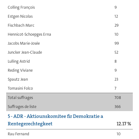
Colling François
9
Estgen Nicolas
12
Fischbach Marc
29
Hennicot-Schoepges Erna
10
Jacobs Marie-Josée
99
Juncker Jean-Claude
52
Lulling Astrid
8
Reding Viviane
9
Spautz Jean
23
Tomasini Folco
7
Total suffrages
708
Suffrages de liste
366
5 - ADR - Aktiounskomitee fir Demokratie a
Rentegerechtegkeet
12.17 %
Rau Fernand
10