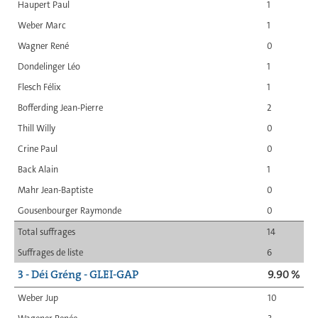
Haupert Paul
1
Weber Marc
1
Wagner René
0
Dondelinger Léo
1
Flesch Félix
1
Bofferding Jean-Pierre
2
Thill Willy
0
Crine Paul
0
Back Alain
1
Mahr Jean-Baptiste
0
Gousenbourger Raymonde
0
Total suffrages
14
Suffrages de liste
6
3 - Déi Gréng - GLEI-GAP
9.90 %
Weber Jup
10