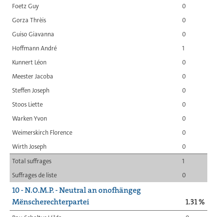
Foetz Guy
0
Gorza Thrèis
0
Guiso Giavanna
0
Hoffmann André
1
Kunnert Léon
0
Meester Jacoba
0
Steffen Joseph
0
Stoos Liette
0
Warken Yvon
0
Weimerskirch Florence
0
Wirth Joseph
0
Total suffrages
1
Suffrages de liste
0
10 - N.O.M.P. - Neutral an onofhängeg
Mënscherechterpartei
1.31 %