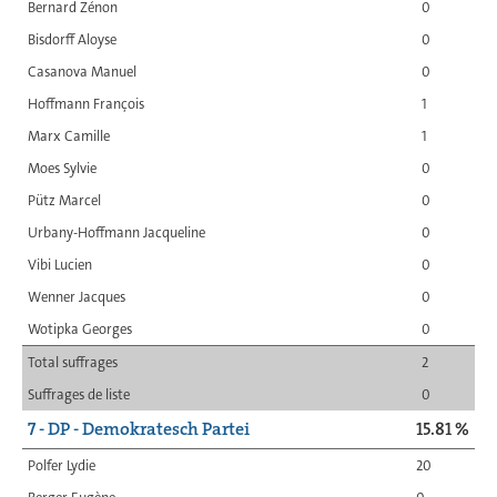
Bernard Zénon
0
Bisdorff Aloyse
0
Casanova Manuel
0
Hoffmann François
1
Marx Camille
1
Moes Sylvie
0
Pütz Marcel
0
Urbany-Hoffmann Jacqueline
0
Vibi Lucien
0
Wenner Jacques
0
Wotipka Georges
0
Total suffrages
2
Suffrages de liste
0
7 - DP - Demokratesch Partei
15.81 %
Polfer Lydie
20