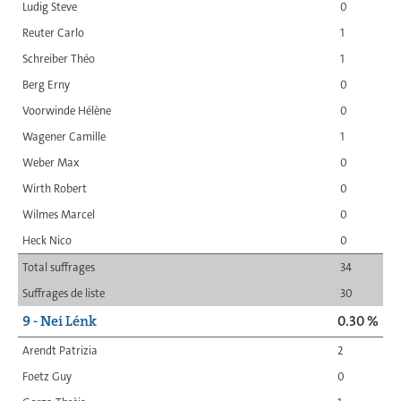
Ludig Steve
0
Reuter Carlo
1
Schreiber Théo
1
Berg Erny
0
Voorwinde Hélène
0
Wagener Camille
1
Weber Max
0
Wirth Robert
0
Wilmes Marcel
0
Heck Nico
0
Total suffrages
34
Suffrages de liste
30
9 - Nei Lénk
0.30 %
Arendt Patrizia
2
Foetz Guy
0