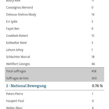
Bodry Alex
11
Cassaignau Bernard
0
Delvaux-Stehres Mady
14
Err Lydie
3
Fayot Ben
9
Goebbels Robert
15
Kollwelter René
3
Lahure Johny
1
Schlechter Marcel
18
Wohlfart Georges
46
Total suffrages
458
Suffrages de liste
300
2 - National Bewegung
0.76 %
Peters Pierre
1
Haupert Paul
0
Weber Marc
4