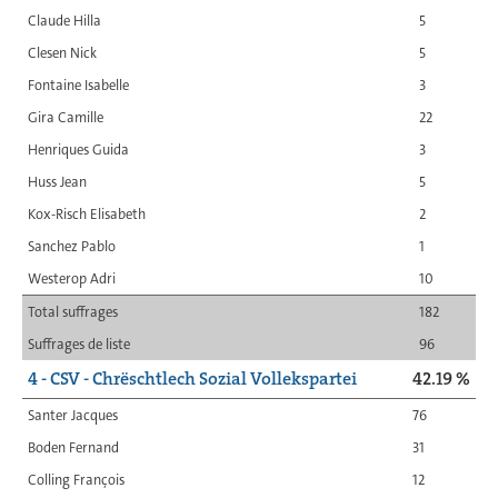
Claude Hilla
5
Clesen Nick
5
Fontaine Isabelle
3
Gira Camille
22
Henriques Guida
3
Huss Jean
5
Kox-Risch Elisabeth
2
Sanchez Pablo
1
Westerop Adri
10
Total suffrages
182
Suffrages de liste
96
4 - CSV - Chrëschtlech Sozial Vollekspartei
42.19 %
Santer Jacques
76
Boden Fernand
31
Colling François
12