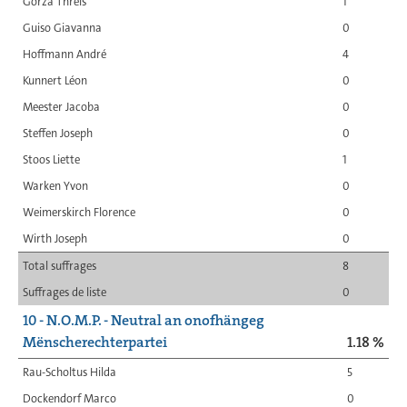
Gorza Thrèis
1
Guiso Giavanna
0
Hoffmann André
4
Kunnert Léon
0
Meester Jacoba
0
Steffen Joseph
0
Stoos Liette
1
Warken Yvon
0
Weimerskirch Florence
0
Wirth Joseph
0
Total suffrages
8
Suffrages de liste
0
10 - N.O.M.P. - Neutral an onofhängeg
Mënscherechterpartei
1.18 %
Rau-Scholtus Hilda
5
Dockendorf Marco
0