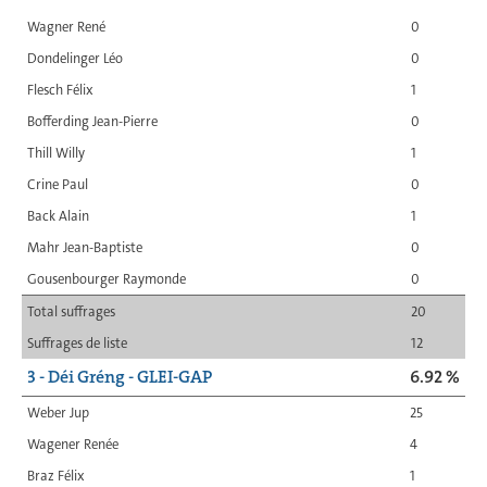
Wagner René
0
Dondelinger Léo
0
Flesch Félix
1
Bofferding Jean-Pierre
0
Thill Willy
1
Crine Paul
0
Back Alain
1
Mahr Jean-Baptiste
0
Gousenbourger Raymonde
0
Total suffrages
20
Suffrages de liste
12
3 - Déi Gréng - GLEI-GAP
6.92 %
Weber Jup
25
Wagener Renée
4
Braz Félix
1