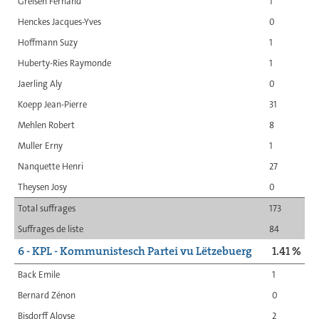
Greisen Fernand
1
Henckes Jacques-Yves
0
Hoffmann Suzy
1
Huberty-Ries Raymonde
1
Jaerling Aly
0
Koepp Jean-Pierre
31
Mehlen Robert
8
Muller Erny
1
Nanquette Henri
27
Theysen Josy
0
Total suffrages
173
Suffrages de liste
84
6 - KPL - Kommunistesch Partei vu Lëtzebuerg
1.41 %
Back Emile
1
Bernard Zénon
0
Bisdorff Aloyse
2