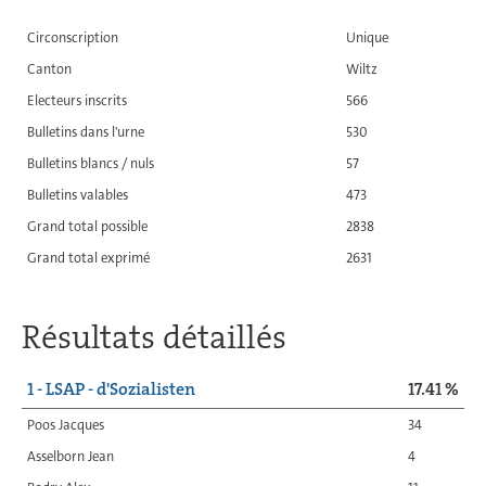
Circonscription
Unique
Canton
Wiltz
Electeurs inscrits
566
Bulletins dans l'urne
530
Bulletins blancs / nuls
57
Bulletins valables
473
Grand total possible
2838
Grand total exprimé
2631
Résultats détaillés
1 - LSAP - d'Sozialisten
17.41 %
Poos Jacques
34
Asselborn Jean
4