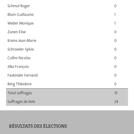
Schmol Roger
0
Blum Guillaume
1
Weber Monique
1
Zanen Elise
0
Kreins Jean-Marie
0
Schroeder Sylvie
0
Collini Nicolas
0
Jilke François
0
Fasbinder Fernand
0
Berg Théodore
0
Total suffrages
31
Suffrages de liste
24
RÉSULTATS DES ÉLECTIONS