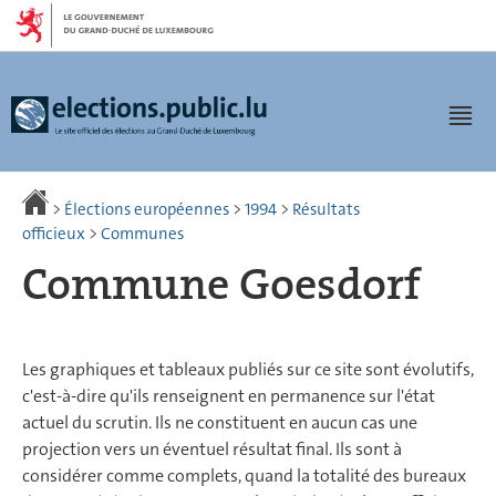
Aller
Aller
à
au
la
contenu
navigation
Men
>
Élections européennes
>
1994
>
Résultats
officieux
>
Communes
Commune Goesdorf
Les graphiques et tableaux publiés sur ce site sont évolutifs,
c'est-à-dire qu'ils renseignent en permanence sur l'état
actuel du scrutin. Ils ne constituent en aucun cas une
projection vers un éventuel résultat final. Ils sont à
considérer comme complets, quand la totalité des bureaux