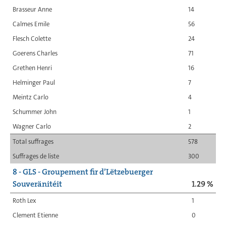
Brasseur Anne
14
Calmes Emile
56
Flesch Colette
24
Goerens Charles
71
Grethen Henri
16
Helminger Paul
7
Meintz Carlo
4
Schummer John
1
Wagner Carlo
2
Total suffrages
578
Suffrages de liste
300
8 - GLS - Groupement fir d’Lëtzebuerger
Souveränitéit
1.29 %
Roth Lex
1
Clement Etienne
0