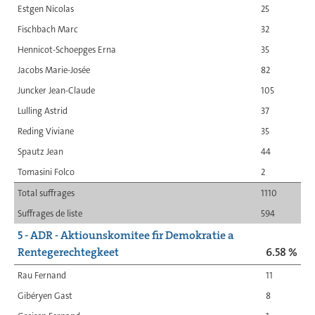
Estgen Nicolas
25
Fischbach Marc
32
Hennicot-Schoepges Erna
35
Jacobs Marie-Josée
82
Juncker Jean-Claude
105
Lulling Astrid
37
Reding Viviane
35
Spautz Jean
44
Tomasini Folco
2
Total suffrages
1110
Suffrages de liste
594
5 - ADR - Aktiounskomitee fir Demokratie a
Rentegerechtegkeet
6.58 %
Rau Fernand
11
Gibéryen Gast
8