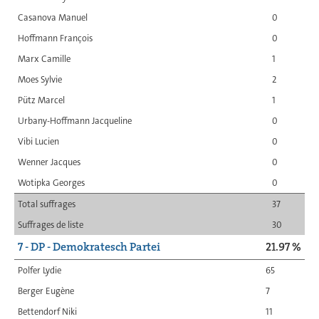
Casanova Manuel
0
Hoffmann François
0
Marx Camille
1
Moes Sylvie
2
Pütz Marcel
1
Urbany-Hoffmann Jacqueline
0
Vibi Lucien
0
Wenner Jacques
0
Wotipka Georges
0
Total suffrages
37
Suffrages de liste
30
7 - DP - Demokratesch Partei
21.97 %
Polfer Lydie
65
Berger Eugène
7
Bettendorf Niki
11