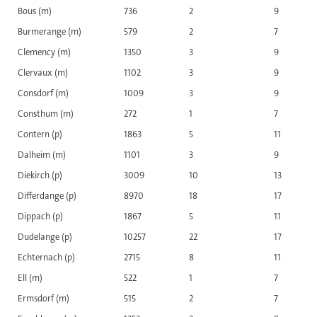
Bous (m)
736
2
9
Burmerange (m)
579
2
7
Clemency (m)
1350
3
9
Clervaux (m)
1102
3
9
Consdorf (m)
1009
3
9
Consthum (m)
272
1
7
Contern (p)
1863
5
11
Dalheim (m)
1101
3
9
Diekirch (p)
3009
10
13
Differdange (p)
8970
18
17
Dippach (p)
1867
5
11
Dudelange (p)
10257
22
17
Echternach (p)
2715
8
11
Ell (m)
522
1
7
Ermsdorf (m)
515
2
7