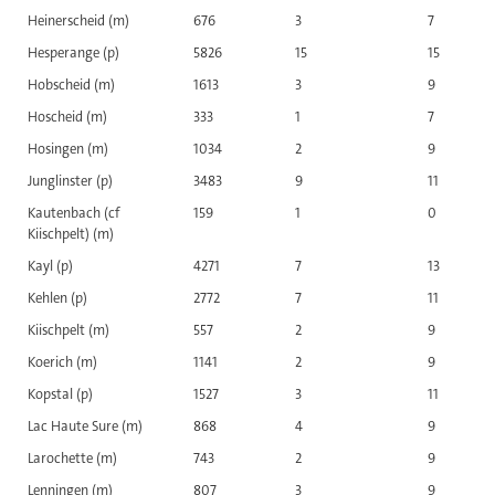
Heinerscheid (m)
676
3
7
Hesperange (p)
5826
15
15
Hobscheid (m)
1613
3
9
Hoscheid (m)
333
1
7
Hosingen (m)
1034
2
9
Junglinster (p)
3483
9
11
Kautenbach (cf
159
1
0
Kiischpelt) (m)
Kayl (p)
4271
7
13
Kehlen (p)
2772
7
11
Kiischpelt (m)
557
2
9
Koerich (m)
1141
2
9
Kopstal (p)
1527
3
11
Lac Haute Sure (m)
868
4
9
Larochette (m)
743
2
9
Lenningen (m)
807
3
9