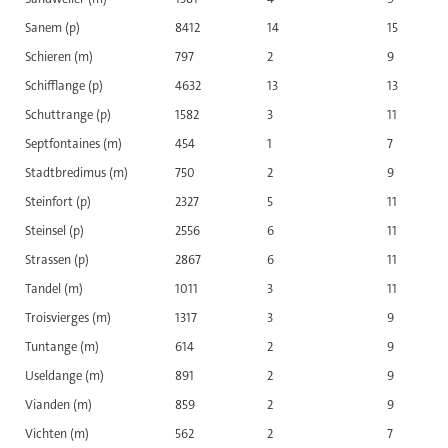
Sanem (p)
8412
14
15
Schieren (m)
797
2
9
Schifflange (p)
4632
13
13
Schuttrange (p)
1582
3
11
Septfontaines (m)
454
1
7
Stadtbredimus (m)
750
2
9
Steinfort (p)
2327
5
11
Steinsel (p)
2556
6
11
Strassen (p)
2867
6
11
Tandel (m)
1011
3
11
Troisvierges (m)
1317
3
9
Tuntange (m)
614
2
9
Useldange (m)
891
2
9
Vianden (m)
859
2
9
Vichten (m)
562
2
7