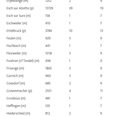
Erpeldange (m)
1252
2
9
Esch sur Alzette (p)
13729
39
19
Esch sur Sure (m)
158
1
7
Eschweiler (m)
410
1
7
Ettelbruck (p)
3786
10
13
Feulen (m)
929
3
9
Fischbach (m)
441
1
7
Flaxweiler (m)
1018
3
9
Fouhren (cf Tandel) (m)
496
1
0
Frisange (m)
1865
3
9
Garnich (m)
960
3
9
Goesdorf (m)
685
2
9
Grevenmacher (p)
2101
4
11
Grosbous (m)
481
1
7
Heffingen (m)
535
1
7
Heiderscheid (m)
812
2
9