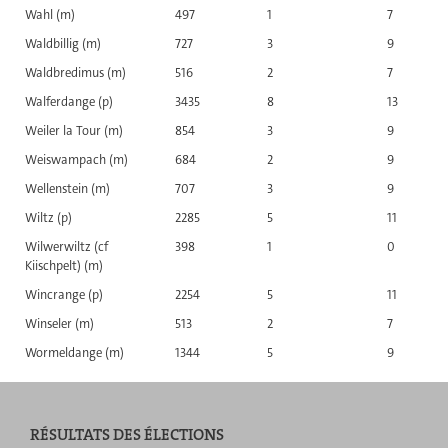
Wahl (m)
497
1
7
Waldbillig (m)
727
3
9
Waldbredimus (m)
516
2
7
Walferdange (p)
3435
8
13
Weiler la Tour (m)
854
3
9
Weiswampach (m)
684
2
9
Wellenstein (m)
707
3
9
Wiltz (p)
2285
5
11
Wilwerwiltz (cf
398
1
0
Kiischpelt) (m)
Wincrange (p)
2254
5
11
Winseler (m)
513
2
7
Wormeldange (m)
1344
5
9
RÉSULTATS DES ÉLECTIONS