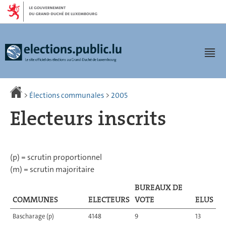
Aller
Aller
à
au
la
contenu
navigation
Men
>
Élections communales
>
2005
Electeurs inscrits
(p) = scrutin proportionnel
(m) = scrutin majoritaire
BUREAUX DE
COMMUNES
ELECTEURS
VOTE
ELUS
Bascharage (p)
4148
9
13