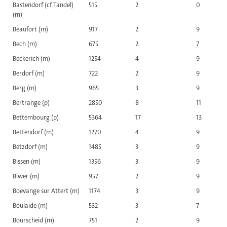
Bastendorf (cf Tandel)
515
2
0
(m)
Beaufort (m)
917
2
9
Bech (m)
675
2
7
Beckerich (m)
1254
4
9
Berdorf (m)
722
2
9
Berg (m)
965
3
9
Bertrange (p)
2850
8
11
Bettembourg (p)
5364
17
13
Bettendorf (m)
1270
4
9
Betzdorf (m)
1485
3
9
Bissen (m)
1356
3
9
Biwer (m)
957
2
9
Boevange sur Attert (m)
1174
3
9
Boulaide (m)
532
3
7
Bourscheid (m)
751
2
9