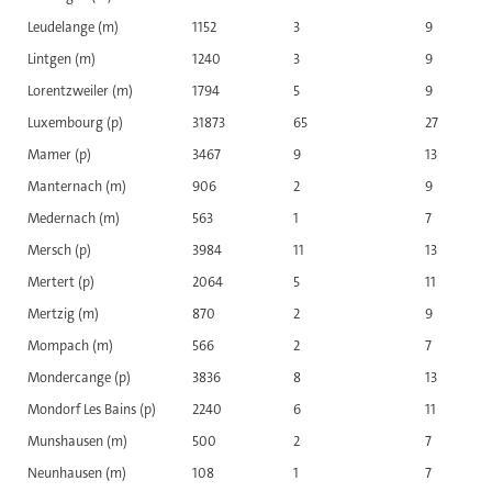
Leudelange (m)
1152
3
9
Lintgen (m)
1240
3
9
Lorentzweiler (m)
1794
5
9
Luxembourg (p)
31873
65
27
Mamer (p)
3467
9
13
Manternach (m)
906
2
9
Medernach (m)
563
1
7
Mersch (p)
3984
11
13
Mertert (p)
2064
5
11
Mertzig (m)
870
2
9
Mompach (m)
566
2
7
Mondercange (p)
3836
8
13
Mondorf Les Bains (p)
2240
6
11
Munshausen (m)
500
2
7
Neunhausen (m)
108
1
7