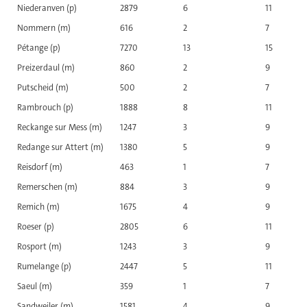
Niederanven (p)
2879
6
11
Nommern (m)
616
2
7
Pétange (p)
7270
13
15
Preizerdaul (m)
860
2
9
Putscheid (m)
500
2
7
Rambrouch (p)
1888
8
11
Reckange sur Mess (m)
1247
3
9
Redange sur Attert (m)
1380
5
9
Reisdorf (m)
463
1
7
Remerschen (m)
884
3
9
Remich (m)
1675
4
9
Roeser (p)
2805
6
11
Rosport (m)
1243
3
9
Rumelange (p)
2447
5
11
Saeul (m)
359
1
7
Sandweiler (m)
1581
4
9