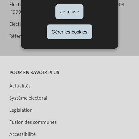
Élections européennes :
2024
2019
2014
2009
2004
navigation
1999
1994
Je refuse
Élections communales :
2023
2017
2011
2005
Gérer les cookies
Référendum :
2015
POUR EN SAVOIR PLUS
Actualités
Système électoral
Législation
Fusion des communes
Accessibilité