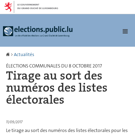
Aller
Aller
à
au
la
contenu
navigation
Men
Accueil
>
Actualités
ÉLECTIONS COMMUNALES DU 8 OCTOBRE 2017
Tirage au sort des
numéros des listes
électorales
11/09/2017
Le tirage au sort des numéros des listes électorales pour les