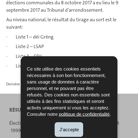
élections communales du 8 octobre 2017 a eu lieu le 9
septembre 2017 au Tribunal d’arrondissement.
Au niveau national, le résultat du tirage au sort est le
suivant:
· Liste 1 – déi Gréng
· Liste 2 – LSAP
· Liste 3 – CSV
· Liste 4 – DP
Ce site utilise des cookies essentiels
nécessaires à son bon fonctionnement,
sans usage de données à caractère
Dernière mise à jour
11/09/2017
personnel, et ne pouvant pas être
refusés. Des cookies non essentiels sont
utilisés à des fins statistiques et seront
activés uniquement si vous les acceptez.
RÉSULTATS DES ÉLECTIONS
Consulter notre
politique de confidentialité
.
Menu
Élections législatives :
2023
2018
2013
2009
2004
J'accepte
1999
1994
de