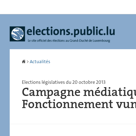
Aller
Aller
à
au
la
contenu
navigation
Accueil
>
Actualités
Elections législatives du 20 octobre 2013
Campagne médiatique 
Fonctionnement vun 